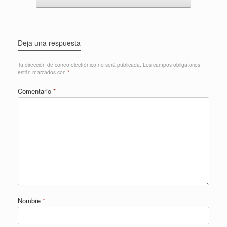
Deja una respuesta
Tu dirección de correo electrónico no será publicada.
Los campos obligatorios
están marcados con
*
Comentario
*
Nombre
*