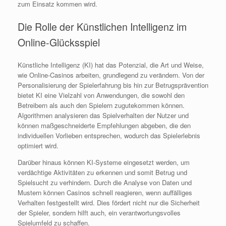
zum Einsatz kommen wird.
Die Rolle der Künstlichen Intelligenz im
Online-Glücksspiel
Künstliche Intelligenz (KI) hat das Potenzial, die Art und Weise,
wie Online-Casinos arbeiten, grundlegend zu verändern. Von der
Personalisierung der Spielerfahrung bis hin zur Betrugsprävention
bietet KI eine Vielzahl von Anwendungen, die sowohl den
Betreibern als auch den Spielern zugutekommen können.
Algorithmen analysieren das Spielverhalten der Nutzer und
können maßgeschneiderte Empfehlungen abgeben, die den
individuellen Vorlieben entsprechen, wodurch das Spielerlebnis
optimiert wird.
Darüber hinaus können KI-Systeme eingesetzt werden, um
verdächtige Aktivitäten zu erkennen und somit Betrug und
Spielsucht zu verhindern. Durch die Analyse von Daten und
Mustern können Casinos schnell reagieren, wenn auffälliges
Verhalten festgestellt wird. Dies fördert nicht nur die Sicherheit
der Spieler, sondern hilft auch, ein verantwortungsvolles
Spielumfeld zu schaffen.