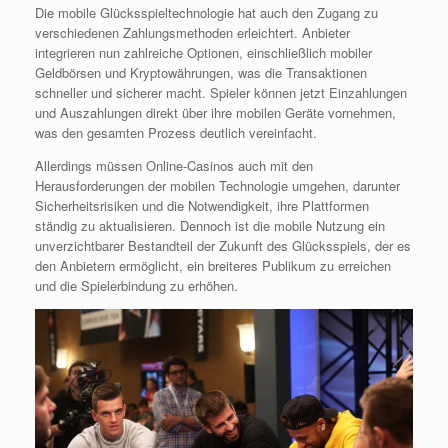
Die mobile Glücksspieltechnologie hat auch den Zugang zu
verschiedenen Zahlungsmethoden erleichtert. Anbieter
integrieren nun zahlreiche Optionen, einschließlich mobiler
Geldbörsen und Kryptowährungen, was die Transaktionen
schneller und sicherer macht. Spieler können jetzt Einzahlungen
und Auszahlungen direkt über ihre mobilen Geräte vornehmen,
was den gesamten Prozess deutlich vereinfacht.
Allerdings müssen Online-Casinos auch mit den
Herausforderungen der mobilen Technologie umgehen, darunter
Sicherheitsrisiken und die Notwendigkeit, ihre Plattformen
ständig zu aktualisieren. Dennoch ist die mobile Nutzung ein
unverzichtbarer Bestandteil der Zukunft des Glücksspiels, der es
den Anbietern ermöglicht, ein breiteres Publikum zu erreichen
und die Spielerbindung zu erhöhen.