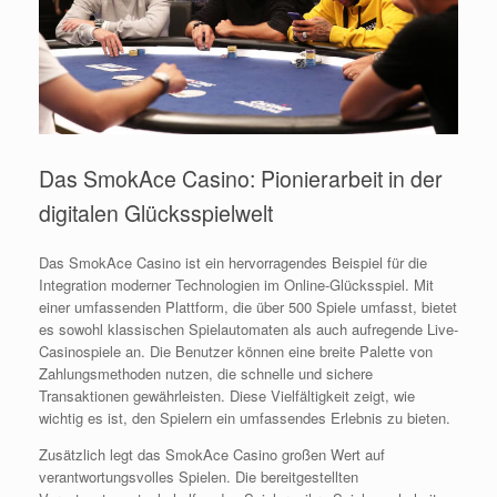
Das SmokAce Casino: Pionierarbeit in der
digitalen Glücksspielwelt
Das SmokAce Casino ist ein hervorragendes Beispiel für die
Integration moderner Technologien im Online-Glücksspiel. Mit
einer umfassenden Plattform, die über 500 Spiele umfasst, bietet
es sowohl klassischen Spielautomaten als auch aufregende Live-
Casinospiele an. Die Benutzer können eine breite Palette von
Zahlungsmethoden nutzen, die schnelle und sichere
Transaktionen gewährleisten. Diese Vielfältigkeit zeigt, wie
wichtig es ist, den Spielern ein umfassendes Erlebnis zu bieten.
Zusätzlich legt das SmokAce Casino großen Wert auf
verantwortungsvolles Spielen. Die bereitgestellten