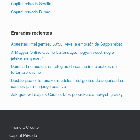
Capital privado Sevilla
Capital privado Bilbao
Entradas recientes
Apuestas inteligentes, 50/50: vive la emoción de Sapphirebet
A Magyar Online Casino biztonsága: hogyan védd meg a
játékélményedet?
Domina la emoción: estrategias de casino inmejorables en
fortunazo casino
Desbloquea el fortunazo: modelos inteligentes de seguridad en
casinos para un juego positivo
Jak grać w Lolajack Casino: krok po kroku dla nowych graczy
Financia Crédito
Capital Privado