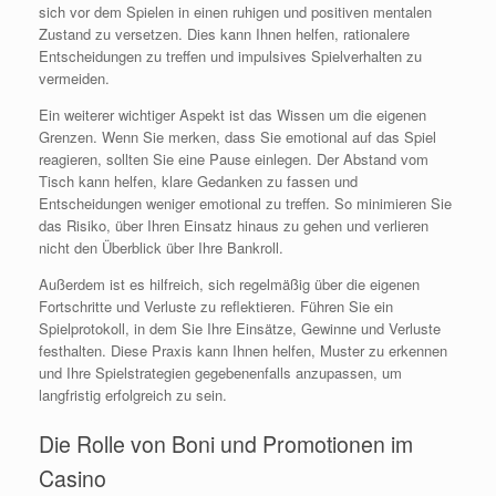
sich vor dem Spielen in einen ruhigen und positiven mentalen
Zustand zu versetzen. Dies kann Ihnen helfen, rationalere
Entscheidungen zu treffen und impulsives Spielverhalten zu
vermeiden.
Ein weiterer wichtiger Aspekt ist das Wissen um die eigenen
Grenzen. Wenn Sie merken, dass Sie emotional auf das Spiel
reagieren, sollten Sie eine Pause einlegen. Der Abstand vom
Tisch kann helfen, klare Gedanken zu fassen und
Entscheidungen weniger emotional zu treffen. So minimieren Sie
das Risiko, über Ihren Einsatz hinaus zu gehen und verlieren
nicht den Überblick über Ihre Bankroll.
Außerdem ist es hilfreich, sich regelmäßig über die eigenen
Fortschritte und Verluste zu reflektieren. Führen Sie ein
Spielprotokoll, in dem Sie Ihre Einsätze, Gewinne und Verluste
festhalten. Diese Praxis kann Ihnen helfen, Muster zu erkennen
und Ihre Spielstrategien gegebenenfalls anzupassen, um
langfristig erfolgreich zu sein.
Die Rolle von Boni und Promotionen im
Casino