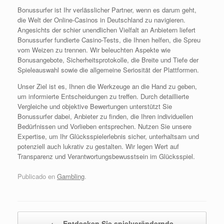
Bonussurfer ist Ihr verlässlicher Partner, wenn es darum geht,
die Welt der Online-Casinos in Deutschland zu navigieren.
Angesichts der schier unendlichen Vielfalt an Anbietern liefert
Bonussurfer fundierte Casino-Tests, die Ihnen helfen, die Spreu
vom Weizen zu trennen. Wir beleuchten Aspekte wie
Bonusangebote, Sicherheitsprotokolle, die Breite und Tiefe der
Spieleauswahl sowie die allgemeine Seriosität der Plattformen.
Unser Ziel ist es, Ihnen die Werkzeuge an die Hand zu geben,
um informierte Entscheidungen zu treffen. Durch detaillierte
Vergleiche und objektive Bewertungen unterstützt Sie
Bonussurfer dabei, Anbieter zu finden, die Ihren individuellen
Bedürfnissen und Vorlieben entsprechen. Nutzen Sie unsere
Expertise, um Ihr Glücksspielerlebnis sicher, unterhaltsam und
potenziell auch lukrativ zu gestalten. Wir legen Wert auf
Transparenz und Verantwortungsbewusstsein im Glücksspiel.
Publicado en
Gambling
.
Navegador de artículos
←
Entdecken Sie spielverändernde