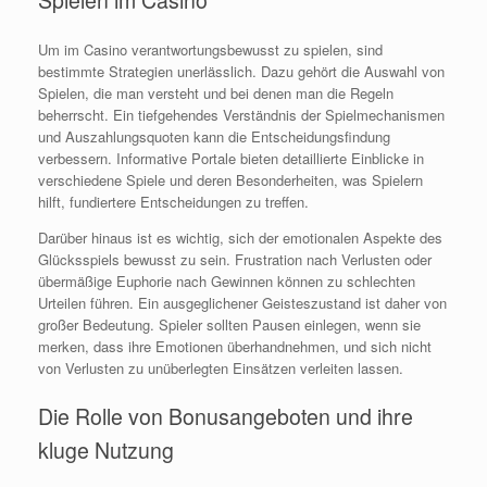
Spielen im Casino
Um im Casino verantwortungsbewusst zu spielen, sind
bestimmte Strategien unerlässlich. Dazu gehört die Auswahl von
Spielen, die man versteht und bei denen man die Regeln
beherrscht. Ein tiefgehendes Verständnis der Spielmechanismen
und Auszahlungsquoten kann die Entscheidungsfindung
verbessern. Informative Portale bieten detaillierte Einblicke in
verschiedene Spiele und deren Besonderheiten, was Spielern
hilft, fundiertere Entscheidungen zu treffen.
Darüber hinaus ist es wichtig, sich der emotionalen Aspekte des
Glücksspiels bewusst zu sein. Frustration nach Verlusten oder
übermäßige Euphorie nach Gewinnen können zu schlechten
Urteilen führen. Ein ausgeglichener Geisteszustand ist daher von
großer Bedeutung. Spieler sollten Pausen einlegen, wenn sie
merken, dass ihre Emotionen überhandnehmen, und sich nicht
von Verlusten zu unüberlegten Einsätzen verleiten lassen.
Die Rolle von Bonusangeboten und ihre
kluge Nutzung