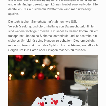
und unabhängige Bewertungen können hierbei eine wertvolle Hilfe
darstellen. Nur auf sicheren Plattformen kann man unbesorgt
spielen.
Die technischen Sicherheitsmaßnahmen, wie SSL-
Verschlüsselung, und die Einhaltung von Datenschutzrichtlinien
sind weitere wichtige Kriterien. Ein seriöses Casino kommuniziert
transparent über seine Sicherheitsstandards und ist bestrebt, ein
sicheres Umfeld für seine Kunden zu schaffen. Dies ermöglicht
es den Spielern, sich auf das Spiel zu konzentrieren, anstatt sich
Sorgen um ihre Daten oder Einlagen machen zu müssen.