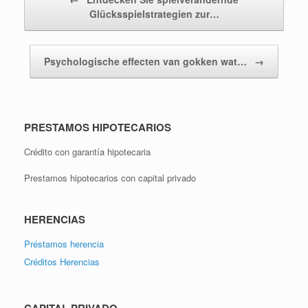
Glücksspielstrategien zur…
Psychologische effecten van gokken wat…
→
PRESTAMOS HIPOTECARIOS
Crédito con garantía hipotecaria
Prestamos hipotecarios con capital privado
HERENCIAS
Préstamos herencia
Créditos Herencias