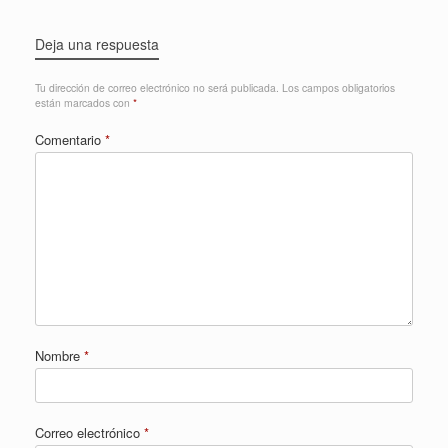
Deja una respuesta
Tu dirección de correo electrónico no será publicada.
Los campos obligatorios
están marcados con
*
Comentario
*
Nombre
*
Correo electrónico
*