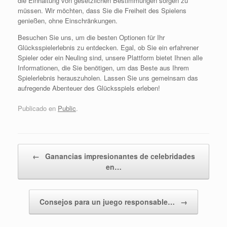
die Einhaltung von gesetzlichen Bestimmungen sorgen zu
müssen. Wir möchten, dass Sie die Freiheit des Spielens
genießen, ohne Einschränkungen.
Besuchen Sie uns, um die besten Optionen für Ihr
Glücksspielerlebnis zu entdecken. Egal, ob Sie ein erfahrener
Spieler oder ein Neuling sind, unsere Plattform bietet Ihnen alle
Informationen, die Sie benötigen, um das Beste aus Ihrem
Spielerlebnis herauszuholen. Lassen Sie uns gemeinsam das
aufregende Abenteuer des Glücksspiels erleben!
Publicado en
Public
.
Navegador de artículos
←
Ganancias impresionantes de celebridades
en…
Consejos para un juego responsable…
→