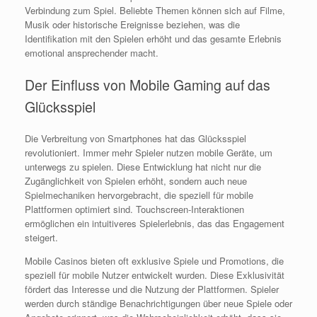
Verbindung zum Spiel. Beliebte Themen können sich auf Filme,
Musik oder historische Ereignisse beziehen, was die
Identifikation mit den Spielen erhöht und das gesamte Erlebnis
emotional ansprechender macht.
Der Einfluss von Mobile Gaming auf das
Glücksspiel
Die Verbreitung von Smartphones hat das Glücksspiel
revolutioniert. Immer mehr Spieler nutzen mobile Geräte, um
unterwegs zu spielen. Diese Entwicklung hat nicht nur die
Zugänglichkeit von Spielen erhöht, sondern auch neue
Spielmechaniken hervorgebracht, die speziell für mobile
Plattformen optimiert sind. Touchscreen-Interaktionen
ermöglichen ein intuitiveres Spielerlebnis, das das Engagement
steigert.
Mobile Casinos bieten oft exklusive Spiele und Promotions, die
speziell für mobile Nutzer entwickelt wurden. Diese Exklusivität
fördert das Interesse und die Nutzung der Plattformen. Spieler
werden durch ständige Benachrichtigungen über neue Spiele oder