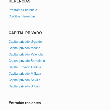
HERENCIAS
Préstamos herencia
Créditos Herencias
CAPITAL PRIVADO
Capital privado Urgente
Capital privado Madrid
Capital privado Valencia
Capital privado Barcelona
Capital Privado Galicia
Capital privado Málaga
Capital privado Sevilla
Capital privado Bilbao
Entradas recientes