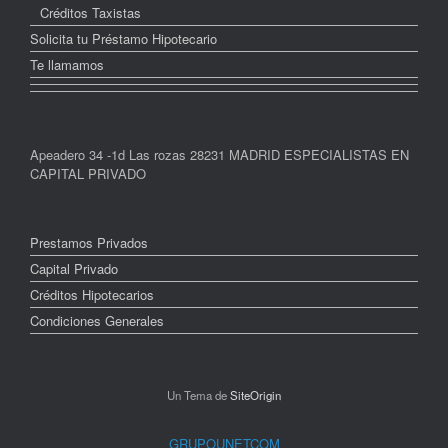
Créditos Taxistas
Solicita tu Préstamo Hipotecario
Te llamamos
Apeadero 34 -1d Las rozas 28231 MADRID ESPECIALISTAS EN
CAPITAL PRIVADO
Prestamos Privados
Capital Privado
Créditos Hipotecarios
Condiciones Generales
Un Tema de
SiteOrigin
GRUPOUNETCOM