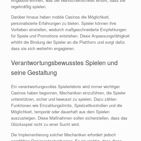
Angebote erinnert, was die Wahrscheinlichkeit erhöht, dass sie
regelmäßig spielen.
Darüber hinaus haben mobile Casinos die Möglichkeit,
personalisierte Erfahrungen zu bieten. Spieler können ihre
Vorlieben einstellen, wodurch maßgeschneiderte Empfehlungen
für Spiele und Promotions entstehen. Diese Anpassungsfähigkeit
erhöht die Bindung der Spieler an die Plattform und sorgt dafür,
dass sie sich weiterhin engagieren.
Verantwortungsbewusstes Spielen und
seine Gestaltung
Ein verantwortungsvolles Spielerlebnis wird immer wichtiger.
Casinos haben begonnen, Mechaniken einzuführen, die Spieler
unterstützen, sicher und bewusst zu spielen. Dazu zählen
Funktionen wie Einzahlungslimits, Spielzeitkontrollen und die
Möglichkeit, temporär oder dauerhaft aus dem Spielen
auszusteigen. Diese Maßnahmen sollen sicherstellen, dass das
Glücksspiel nicht zu einer Sucht wird.
Die Implementierung solcher Mechaniken erfordert jedoch
sorgfältige Designentscheidungen. Es ist wichtig, dass diese