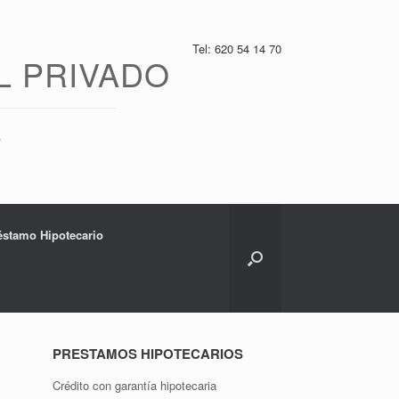
Tel: 620 54 14 70
L PRIVADO
s
réstamo Hipotecario
PRESTAMOS HIPOTECARIOS
Crédito con garantía hipotecaria