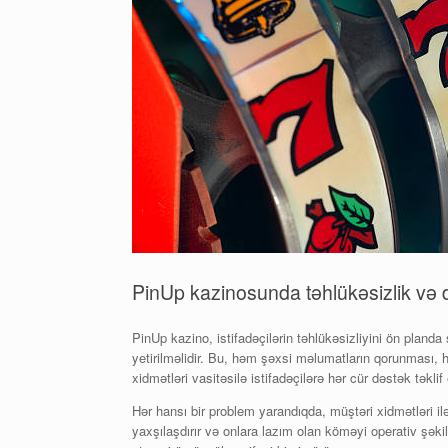
PinUp kazinosunda təhlükəsizlik və 
PinUp kazino, istifadəçilərin təhlükəsizliyini ön pland
yetirilməlidir. Bu, həm şəxsi məlumatların qorunması, h
xidmətləri vasitəsilə istifadəçilərə hər cür dəstək təklif 
Hər hansı bir problem yarandıqda, müştəri xidmətləri i
yaxşılaşdırır və onlara lazım olan köməyi operativ şəkil