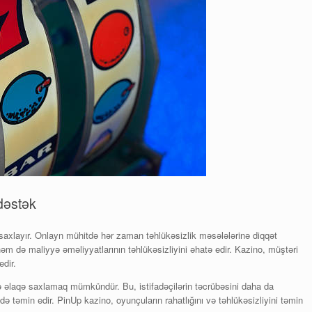
dəstək
a saxlayır. Onlayn mühitdə hər zaman təhlükəsizlik məsələlərinə diqqət
əm də maliyyə əməliyyatlarının təhlükəsizliyini əhatə edir. Kazino, müştəri
edir.
lə əlaqə saxlamaq mümkündür. Bu, istifadəçilərin təcrübəsini daha da
də təmin edir. PinUp kazino, oyunçuların rahatlığını və təhlükəsizliyini təmin