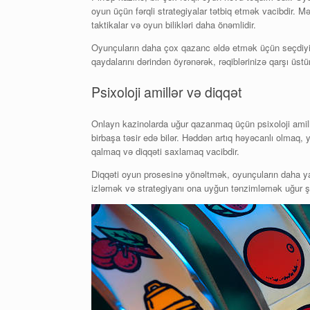
oyun üçün fərqli strategiyalar tətbiq etmək vacibdir. M
taktikalar və oyun bilikləri daha önəmlidir.
Oyunçuların daha çox qazanc əldə etmək üçün seçdiyi s
qaydalarını dərindən öyrənərək, rəqiblərinizə qarşı üstü
Psixoloji amillər və diqqət
Onlayn kazinolarda uğur qazanmaq üçün psixoloji amillə
birbaşa təsir edə bilər. Həddən artıq həyəcanlı olmaq,
qalmaq və diqqəti saxlamaq vacibdir.
Diqqəti oyun prosesinə yönəltmək, oyunçuların daha y
izləmək və strategiyanı ona uyğun tənzimləmək uğur şan