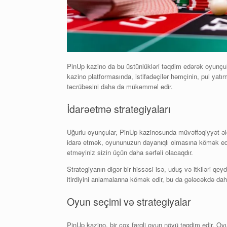
PinUp kazino da bu üstünlükləri təqdim edərək oyunçula
kazino platformasında, istifadəçilər həmçinin, pul yatı
təcrübəsini daha da mükəmməl edir.
İdarəetmə strategiyaları
Uğurlu oyunçular, PinUp kazinosunda müvəffəqiyyət əld
idarə etmək, oyununuzun dayanıqlı olmasına kömək edi
etməyiniz sizin üçün daha sərfəli olacaqdır.
Strategiyanın digər bir hissəsi isə, uduş və itkiləri q
itirdiyini anlamalarına kömək edir, bu da gələcəkdə da
Oyun seçimi və strategiyalar
PinUp kazino, bir çox fərqli oyun növü təqdim edir. Oyu