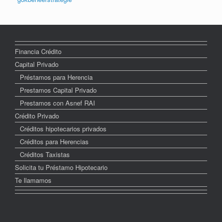
Financia Crédito
Capital Privado
Préstamos para Herencia
Prestamos Capital Privado
Prestamos con Asnef RAI
Crédito Privado
Créditos hipotecarios privados
Créditos para Herencias
Créditos Taxistas
Solicita tu Préstamo Hipotecario
Te llamamos