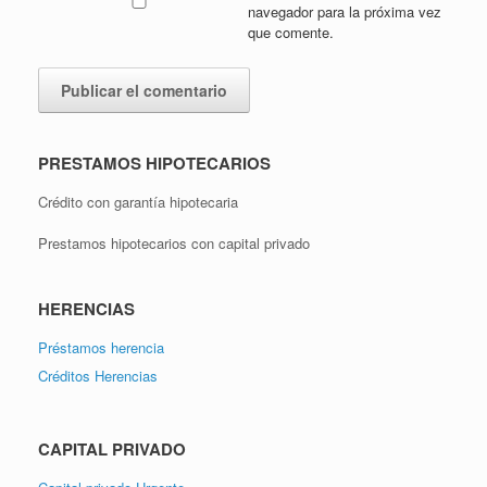
navegador para la próxima vez
que comente.
PRESTAMOS HIPOTECARIOS
Crédito con garantía hipotecaria
Prestamos hipotecarios con capital privado
HERENCIAS
Préstamos herencia
Créditos Herencias
CAPITAL PRIVADO