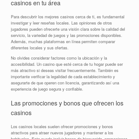
casinos en tu área
Para descubrir los mejores casinos cerca de ti, es fundamental
investigar y leer reseñas locales. Las opiniones de otros
jugadores pueden ofrecerte una visión clara sobre la calidad del
servicio, la variedad de juegos y las promociones disponibles.
Además, muchas plataformas en línea permiten comparar
diferentes locales y sus ofertas.
No olvides considerar factores como la ubicación y la
accesibilidad. Un casino que esté cerca de tu hogar puede ser
más atractivo si deseas visitar frecuentemente. También es
importante verificar la legalidad de cada establecimiento y
asegurarte de que operen con licencia, garantizando así una
experiencia de juego segura y confiable.
Las promociones y bonos que ofrecen los
casinos
Los casinos locales suelen ofrecer promociones y bonos
atractivos para atraer nuevos jugadores y mantener a los
habituales. Esto puede incluir bonos de bienvenida, promociones