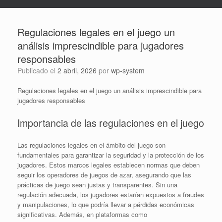
Regulaciones legales en el juego un
análisis imprescindible para jugadores
responsables
Publicado el
2 abril, 2026
por
wp-system
Regulaciones legales en el juego un análisis imprescindible para
jugadores responsables
Importancia de las regulaciones en el juego
Las regulaciones legales en el ámbito del juego son
fundamentales para garantizar la seguridad y la protección de los
jugadores. Estos marcos legales establecen normas que deben
seguir los operadores de juegos de azar, asegurando que las
prácticas de juego sean justas y transparentes. Sin una
regulación adecuada, los jugadores estarían expuestos a fraudes
y manipulaciones, lo que podría llevar a pérdidas económicas
significativas. Además, en plataformas como