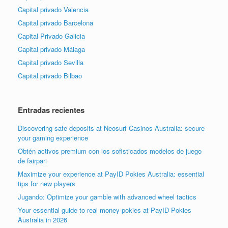
Capital privado Valencia
Capital privado Barcelona
Capital Privado Galicia
Capital privado Málaga
Capital privado Sevilla
Capital privado Bilbao
Entradas recientes
Discovering safe deposits at Neosurf Casinos Australia: secure
your gaming experience
Obtén activos premium con los sofisticados modelos de juego
de fairpari
Maximize your experience at PayID Pokies Australia: essential
tips for new players
Jugando: Optimize your gamble with advanced wheel tactics
Your essential guide to real money pokies at PayID Pokies
Australia in 2026