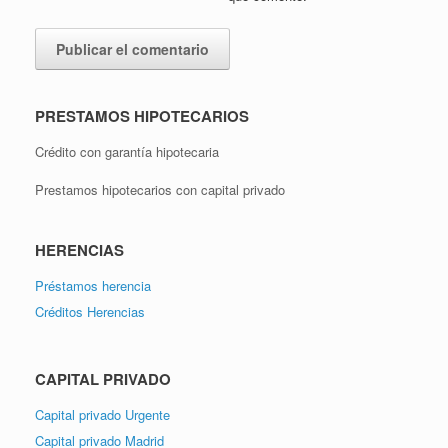
PRESTAMOS HIPOTECARIOS
Crédito con garantía hipotecaria
Prestamos hipotecarios con capital privado
HERENCIAS
Préstamos herencia
Créditos Herencias
CAPITAL PRIVADO
Capital privado Urgente
Capital privado Madrid