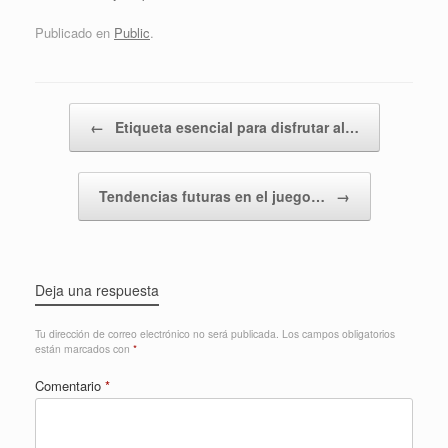
Publicado en
Public
.
Navegador de artículos
←
Etiqueta esencial para disfrutar al…
Tendencias futuras en el juego…
→
Deja una respuesta
Tu dirección de correo electrónico no será publicada.
Los campos obligatorios
están marcados con
*
Comentario
*