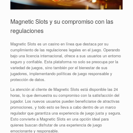
Magnetic Slots y su compromiso con las
regulaciones
Magnetic Slots es un casino en línea que destaca por su
cumplimiento de las regulaciones legales en el juego. Operando
bajo una licencia internacional, ofrece a sus usuarios un entorno
seguro y confiable. Esta plataforma no solo se preocupa por la
variedad de juegos, sino también por el bienestar de sus
jugadores, implementando políticas de juego responsable y
protección de datos.
La atención al cliente de Magnetic Slots está disponible las 24
horas, lo que demuestra su compromiso con la satisfacción del
jugador. Los nuevos usuarios pueden beneficiarse de atractivas
promociones, y todo esto se lleva a cabo dentro de un marco
regulador que garantiza una experiencia de juego justa y segura.
Esto convierte a Magnetic Slots en una opción ideal para
quienes buscan disfrutar de una experiencia de juego
emocionante y responsable.