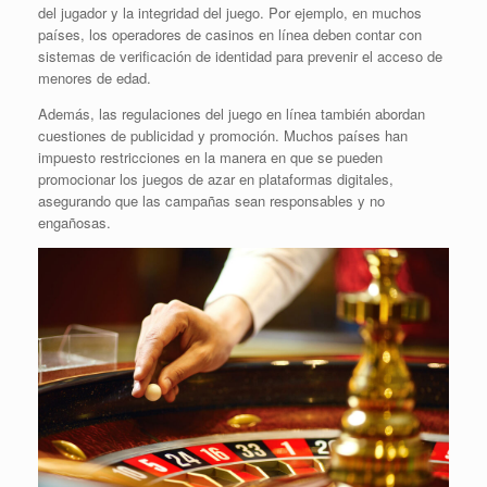
del jugador y la integridad del juego. Por ejemplo, en muchos
países, los operadores de casinos en línea deben contar con
sistemas de verificación de identidad para prevenir el acceso de
menores de edad.
Además, las regulaciones del juego en línea también abordan
cuestiones de publicidad y promoción. Muchos países han
impuesto restricciones en la manera en que se pueden
promocionar los juegos de azar en plataformas digitales,
asegurando que las campañas sean responsables y no
engañosas.