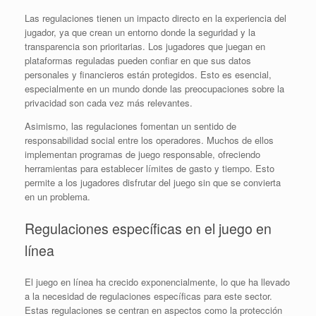
Las regulaciones tienen un impacto directo en la experiencia del
jugador, ya que crean un entorno donde la seguridad y la
transparencia son prioritarias. Los jugadores que juegan en
plataformas reguladas pueden confiar en que sus datos
personales y financieros están protegidos. Esto es esencial,
especialmente en un mundo donde las preocupaciones sobre la
privacidad son cada vez más relevantes.
Asimismo, las regulaciones fomentan un sentido de
responsabilidad social entre los operadores. Muchos de ellos
implementan programas de juego responsable, ofreciendo
herramientas para establecer límites de gasto y tiempo. Esto
permite a los jugadores disfrutar del juego sin que se convierta
en un problema.
Regulaciones específicas en el juego en
línea
El juego en línea ha crecido exponencialmente, lo que ha llevado
a la necesidad de regulaciones específicas para este sector.
Estas regulaciones se centran en aspectos como la protección