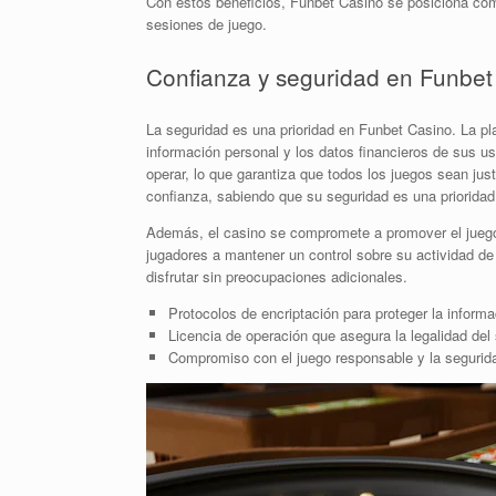
Con estos beneficios, Funbet Casino se posiciona com
sesiones de juego.
Confianza y seguridad en Funbet
La seguridad es una prioridad en Funbet Casino. La pl
información personal y los datos financieros de sus us
operar, lo que garantiza que todos los juegos sean ju
confianza, sabiendo que su seguridad es una prioridad
Además, el casino se compromete a promover el juego
jugadores a mantener un control sobre su actividad de
disfrutar sin preocupaciones adicionales.
Protocolos de encriptación para proteger la informa
Licencia de operación que asegura la legalidad del 
Compromiso con el juego responsable y la segurida