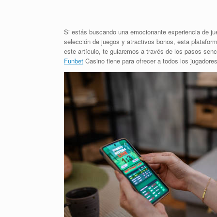
Si estás buscando una emocionante experiencia de ju
selección de juegos y atractivos bonos, esta plataform
este artículo, te guiaremos a través de los pasos senc
Funbet
Casino tiene para ofrecer a todos los jugadores