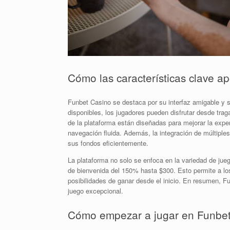
Cómo las características clave ap
Funbet Casino se destaca por su interfaz amigable y 
disponibles, los jugadores pueden disfrutar desde tr
de la plataforma están diseñadas para mejorar la exper
navegación fluida. Además, la integración de múltiple
sus fondos eficientemente.
La plataforma no solo se enfoca en la variedad de jue
de bienvenida del 150% hasta $300. Esto permite a l
posibilidades de ganar desde el inicio. En resumen, F
juego excepcional.
Cómo empezar a jugar en Funbe