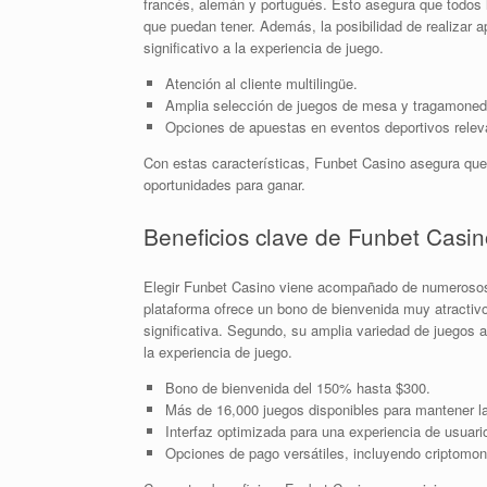
francés, alemán y portugués. Esto asegura que todos 
que puedan tener. Además, la posibilidad de realizar 
significativo a la experiencia de juego.
Atención al cliente multilingüe.
Amplia selección de juegos de mesa y tragamoned
Opciones de apuestas en eventos deportivos relev
Con estas características, Funbet Casino asegura que 
oportunidades para ganar.
Beneficios clave de Funbet Casi
Elegir Funbet Casino viene acompañado de numerosos b
plataforma ofrece un bono de bienvenida muy atractiv
significativa. Segundo, su amplia variedad de juegos 
la experiencia de juego.
Bono de bienvenida del 150% hasta $300.
Más de 16,000 juegos disponibles para mantener la
Interfaz optimizada para una experiencia de usuario
Opciones de pago versátiles, incluyendo criptomo