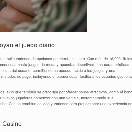
oyan el juego diario
su amplia variedad de opciones de entretenimiento. Con más de 16,000 título
agamonedas hasta juegos de mesa y apuestas deportivas. Las características
iencia del usuario, permitiendo un acceso rápido a los juegos y una
s métodos de pago, incluyendo criptomonedas, facilita a los usuarios gestiona
gos, sino que también se preocupa por ofrecer bonos atractivos, como el bon
os nuevos jugadores comenzar con una ventaja, incrementando sus
unbet Casino combina calidad y variedad para proporcionar una experiencia d
t Casino