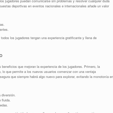
los jugadores puedan comunicarse sin problemas y resolver cualquier duda
apuestas deportivas en eventos nacionales e internacionales añade un valor
as.
antes.
todos los jugadores tengan una experiencia gratificante y llena de
no
eneficios que mejoran la experiencia de los jugadores. Primero, la
o, lo que permite a los nuevos usuarios comenzar con una ventaja
asegura que siempre habrá algo nuevo para explorar, evitando la monotonía e
 diversión.
 fluida.
nedas.