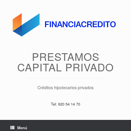
Saltar
al
contenido
PRESTAMOS
CAPITAL PRIVADO
Créditos hipotecarios privados
Tel: 620 54 14 70
Menú