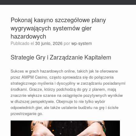
Pokonaj kasyno szczegółowe plany
wygrywających systemów gier
hazardowych
Publicado el
30 junio, 2026
por
wp-system
Strategie Gry i Zarządzanie Kapitałem
Sukces w grach hazardowych online, takich jak te oferowane
przez AMPM Casino, często sprowadza się do połączenia
strategicznego myślenia i dyscypliny w zarządzaniu posiadanymi
środkami. Gracze, którzy podchodzą do gry z planem, mają
znacznie większe szanse na osiągnięcie pozytywnych wyników
w dłuższej perspektywie. Obejmuje to nie tylko wybór
odpowiednich gier, ale także ustalenie budżetu na grę i ścisłe
przestrzeganie go.