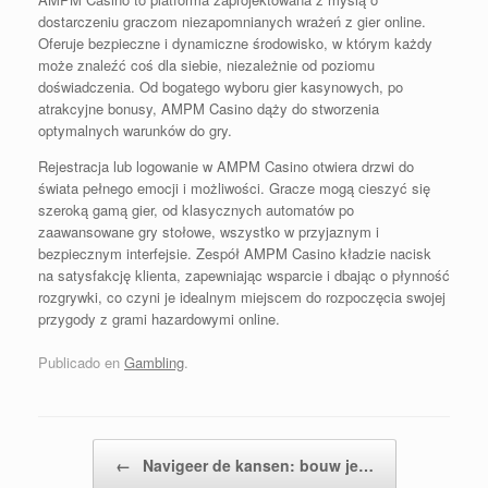
dostarczeniu graczom niezapomnianych wrażeń z gier online.
Oferuje bezpieczne i dynamiczne środowisko, w którym każdy
może znaleźć coś dla siebie, niezależnie od poziomu
doświadczenia. Od bogatego wyboru gier kasynowych, po
atrakcyjne bonusy, AMPM Casino dąży do stworzenia
optymalnych warunków do gry.
Rejestracja lub logowanie w AMPM Casino otwiera drzwi do
świata pełnego emocji i możliwości. Gracze mogą cieszyć się
szeroką gamą gier, od klasycznych automatów po
zaawansowane gry stołowe, wszystko w przyjaznym i
bezpiecznym interfejsie. Zespół AMPM Casino kładzie nacisk
na satysfakcję klienta, zapewniając wsparcie i dbając o płynność
rozgrywki, co czyni je idealnym miejscem do rozpoczęcia swojej
przygody z grami hazardowymi online.
Publicado en
Gambling
.
Navegador de artículos
←
Navigeer de kansen: bouw je…