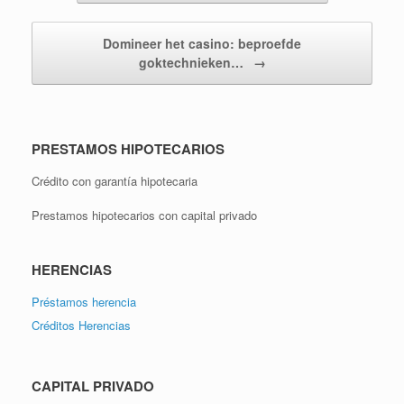
Domineer het casino: beproefde
goktechnieken…
→
PRESTAMOS HIPOTECARIOS
Crédito con garantía hipotecaria
Prestamos hipotecarios con capital privado
HERENCIAS
Préstamos herencia
Créditos Herencias
CAPITAL PRIVADO