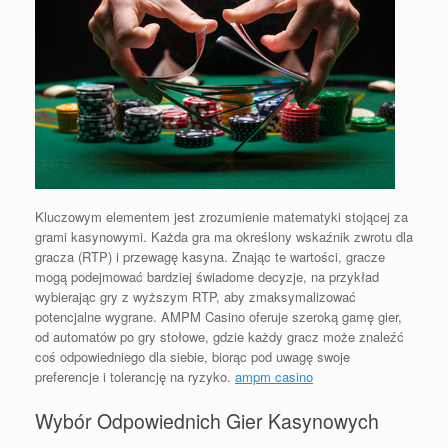
Kluczowym elementem jest zrozumienie matematyki stojącej za
grami kasynowymi. Każda gra ma określony wskaźnik zwrotu dla
gracza (RTP) i przewagę kasyna. Znając te wartości, gracze
mogą podejmować bardziej świadome decyzje, na przykład
wybierając gry z wyższym RTP, aby zmaksymalizować
potencjalne wygrane. AMPM Casino oferuje szeroką gamę gier,
od automatów po gry stołowe, gdzie każdy gracz może znaleźć
coś odpowiedniego dla siebie, biorąc pod uwagę swoje
preferencje i tolerancję na ryzyko.
ampm casino
Wybór Odpowiednich Gier Kasynowych