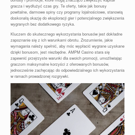
gracza i wydłużyć czas gry. Te oferty, takie jak bonusy
powitalne, darmowe spiny czy programy lojalnościowe, stanowią
doskonałą okazję do eksploracji gier i potencjalnego zwiększenia
wygranych bez dodatkowego ryzyka.
Kluczem do skutecznego wykorzystania bonusów jest dokładne
zapoznanie się z ich warunkami obrotu. Zrozumienie, jakie
wymagania należy spełnić, aby móc wypłacić wygrane uzyskane
dzięki bonusom, jest niezbędne. AMPM Casino stara się
zapewnić przejrzyste warunki dla swoich promocji, umożliwiając
graczom maksymalne korzyści z oferowanych bonusów,
jednocześnie zachęcając do odpowiedzialnego ich wykorzystania
w ramach prowadzonej rozgrywki.