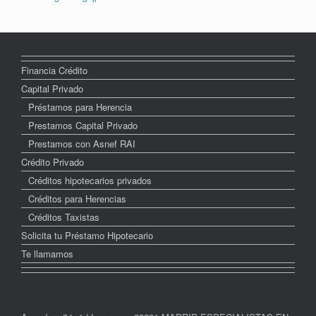
Financia Crédito
Capital Privado
Préstamos para Herencia
Prestamos Capital Privado
Prestamos con Asnef RAI
Crédito Privado
Créditos hipotecarios privados
Créditos para Herencias
Créditos Taxistas
Solicita tu Préstamo Hipotecario
Te llamamos