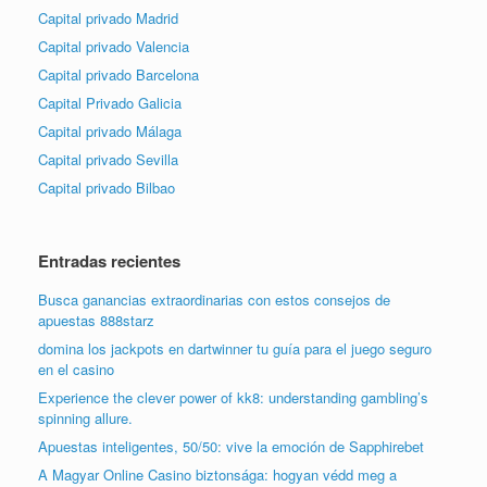
Capital privado Madrid
Capital privado Valencia
Capital privado Barcelona
Capital Privado Galicia
Capital privado Málaga
Capital privado Sevilla
Capital privado Bilbao
Entradas recientes
Busca ganancias extraordinarias con estos consejos de
apuestas 888starz
domina los jackpots en dartwinner tu guía para el juego seguro
en el casino
Experience the clever power of kk8: understanding gambling’s
spinning allure.
Apuestas inteligentes, 50/50: vive la emoción de Sapphirebet
A Magyar Online Casino biztonsága: hogyan védd meg a