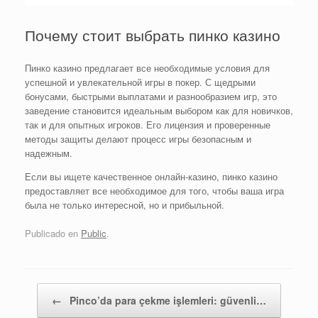
Почему стоит выбрать пинко казино
Пинко казино предлагает все необходимые условия для
успешной и увлекательной игры в покер. С щедрыми
бонусами, быстрыми выплатами и разнообразием игр, это
заведение становится идеальным выбором как для новичков,
так и для опытных игроков. Его лицензия и проверенные
методы защиты делают процесс игры безопасным и
надежным.
Если вы ищете качественное онлайн-казино, пинко казино
предоставляет все необходимое для того, чтобы ваша игра
была не только интересной, но и прибыльной.
Publicado en
Public
.
Navegador de artículos
←
Pinco’da para çekme işlemleri: güvenli…