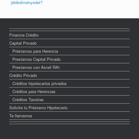
játékélményedet?
Financia Crédito
Capital Privado
Préstamos para Herencia
Prestamos Capital Privado
Prestamos con Asnef RAI
Crédito Privado
Créditos hipotecarios privados
Créditos para Herencias
Créditos Taxistas
Solicita tu Préstamo Hipotecario
Te llamamos