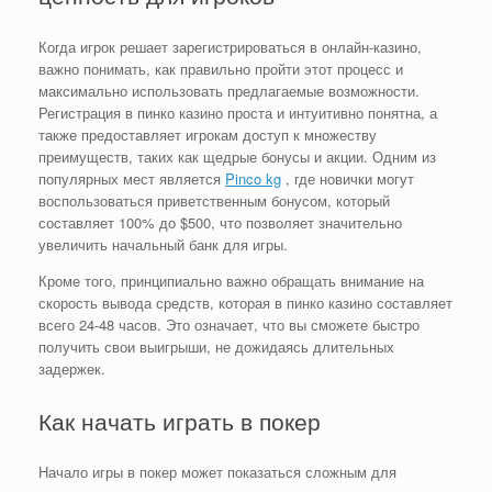
Когда игрок решает зарегистрироваться в онлайн-казино,
важно понимать, как правильно пройти этот процесс и
максимально использовать предлагаемые возможности.
Регистрация в пинко казино проста и интуитивно понятна, а
также предоставляет игрокам доступ к множеству
преимуществ, таких как щедрые бонусы и акции. Одним из
популярных мест является
Pinco kg
, где новички могут
воспользоваться приветственным бонусом, который
составляет 100% до $500, что позволяет значительно
увеличить начальный банк для игры.
Кроме того, принципиально важно обращать внимание на
скорость вывода средств, которая в пинко казино составляет
всего 24-48 часов. Это означает, что вы сможете быстро
получить свои выигрыши, не дожидаясь длительных
задержек.
Как начать играть в покер
Начало игры в покер может показаться сложным для