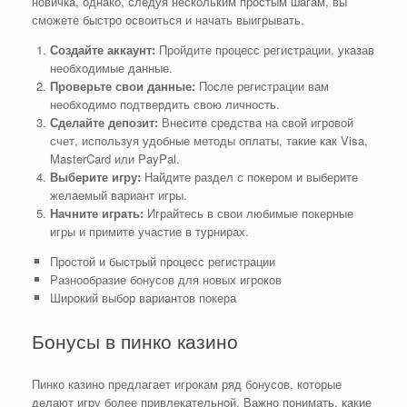
новичка, однако, следуя нескольким простым шагам, вы
сможете быстро освоиться и начать выигрывать.
Создайте аккаунт:
Пройдите процесс регистрации, указав
необходимые данные.
Проверьте свои данные:
После регистрации вам
необходимо подтвердить свою личность.
Сделайте депозит:
Внесите средства на свой игровой
счет, используя удобные методы оплаты, такие как Visa,
MasterCard или PayPal.
Выберите игру:
Найдите раздел с покером и выберите
желаемый вариант игры.
Начните играть:
Играйтесь в свои любимые покерные
игры и примите участие в турнирах.
Простой и быстрый процесс регистрации
Разнообразие бонусов для новых игроков
Широкий выбор вариантов покера
Бонусы в пинко казино
Пинко казино предлагает игрокам ряд бонусов, которые
делают игру более привлекательной. Важно понимать, какие