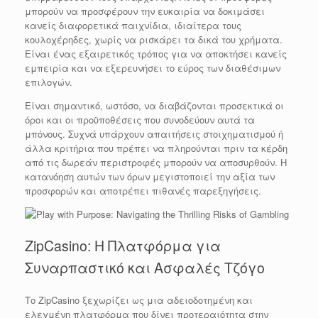
μπορούν να προσφέρουν την ευκαιρία να δοκιμάσει
κανείς διαφορετικά παιχνίδια, ιδιαίτερα τους
κουλοχέρηδες, χωρίς να ρισκάρει τα δικά του χρήματα.
Είναι ένας εξαιρετικός τρόπος για να αποκτήσει κανείς
εμπειρία και να εξερευνήσει το εύρος των διαθέσιμων
επιλογών.
Είναι σημαντικό, ωστόσο, να διαβάζονται προσεκτικά οι
όροι και οι προϋποθέσεις που συνοδεύουν αυτά τα
μπόνους. Συχνά υπάρχουν απαιτήσεις στοιχηματισμού ή
άλλα κριτήρια που πρέπει να πληρούνται πριν τα κέρδη
από τις δωρεάν περιστροφές μπορούν να αποσυρθούν. Η
κατανόηση αυτών των όρων μεγιστοποιεί την αξία των
προσφορών και αποτρέπει πιθανές παρεξηγήσεις.
ZipCasino: Η Πλατφόρμα για
Συναρπαστικό και Ασφαλές Τζόγο
Το ZipCasino ξεχωρίζει ως μια αδειοδοτημένη και
ελεγμένη πλατφόρμα που δίνει προτεραιότητα στην