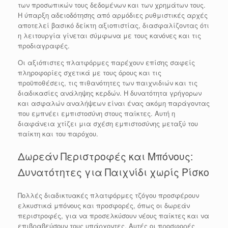
των προσωπικών τους δεδομένων και των χρημάτων τους.
Η ύπαρξη αδειοδότησης από αρμόδιες ρυθμιστικές αρχές
αποτελεί βασικό δείκτη αξιοπιστίας, διασφαλίζοντας ότι
η λειτουργία γίνεται σύμφωνα με τους κανόνες και τις
προδιαγραφές.
Οι αξιόπιστες πλατφόρμες παρέχουν επίσης σαφείς
πληροφορίες σχετικά με τους όρους και τις
προϋποθέσεις, τις πιθανότητες των παιχνιδιών και τις
διαδικασίες ανάληψης κερδών. Η δυνατότητα γρήγορων
και ασφαλών αναλήψεων είναι ένας ακόμη παράγοντας
που εμπνέει εμπιστοσύνη στους παίκτες. Αυτή η
διαφάνεια χτίζει μια σχέση εμπιστοσύνης μεταξύ του
παίκτη και του παρόχου.
Δωρεάν Περιστροφές και Μπόνους:
Δυνατότητες για Παιχνίδι χωρίς Ρίσκο
Πολλές διαδικτυακές πλατφόρμες τζόγου προσφέρουν
ελκυστικά μπόνους και προσφορές, όπως οι δωρεάν
περιστροφές, για να προσελκύσουν νέους παίκτες και να
επιβραβεύσουν τους υπάρχοντες. Αυτές οι προσφορές