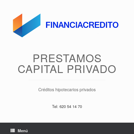
Saltar
al
contenido
PRESTAMOS
CAPITAL PRIVADO
Créditos hipotecarios privados
Tel: 620 54 14 70
Menú