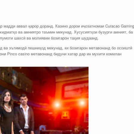
дар мадди аввал қарор доранд. Казино дорои иҷозатномаи Curacao Gamin
 хидматҳо ва амниятро таъмин мекунад. Хусусиятҳои бузурги амният, ба
лумоти шахсӣ ва молиявии бозигарон таҳия шудаанд.
д ва эътимодӣ пешниҳод мекунад, ки бозигарон метавонанд бо осоиштӣ
они Pinco casino метавонанд бидуни хатар дар ин мухити комилан