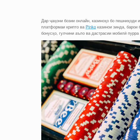
Дар ҷаҳони бозии онлайн, казиноҳо бо пешниҳоди и
платформаи крипто ва
Pinko
казинои зинда, барои 
бонусҳо, гулчини аъло ва дастрасии мобилӣ пурра