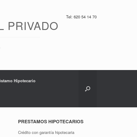
Tel: 620 54 14 70
L PRIVADO
s
réstamo Hipotecario
PRESTAMOS HIPOTECARIOS
Crédito con garantía hipotecaria