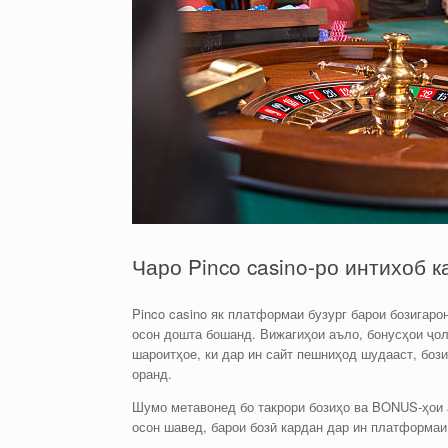
Чаро Pinco casino-ро интихоб 
Pinco casino як платформаи бузург барои бозигаро
осон дошта бошанд. Вижагиҳои аъло, бонусҳои ҷол
шароитҳое, ки дар ин сайт пешниҳод шудааст, боз
оранд.
Шумо метавонед бо такрори бозиҳо ва BONUS-ҳои а
осон шавед, барои бозӣ кардан дар ин платформаи