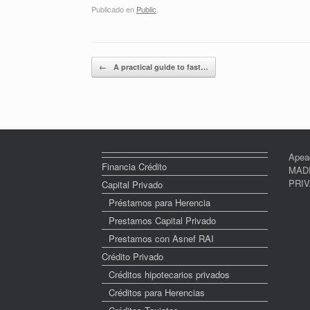
Publicado en
Public
.
Navegador de artículos
←
A practical guide to fast…
Apea
Financia Crédito
MADR
PRI
Capital Privado
Préstamos para Herencia
Prestamos Capital Privado
Prestamos con Asnef RAI
Crédito Privado
Créditos hipotecarios privados
Créditos para Herencias