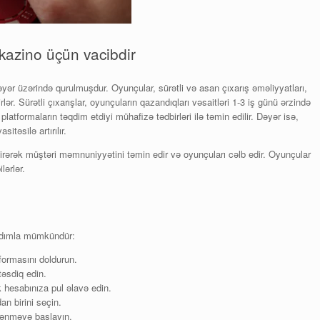
 kazino üçün vacibdir
dəyər üzərində qurulmuşdur. Oyunçular, sürətli və asan çıxarış əməliyyatları,
ər. Sürətli çıxarışlar, oyunçuların qazandıqları vəsaitləri 1-3 iş günü ərzində
 platformaların təqdim etdiyi mühafizə tədbirləri ilə təmin edilir. Dəyər isə,
itəsilə artırılır.
dirərək müştəri məmnuniyyətini təmin edir və oyunçuları cəlb edir. Oyunçular
lərlər.
ddımla mümkündür:
formasını doldurun.
təsdiq edin.
 hesabınıza pul əlavə edin.
n birini seçin.
lənməyə başlayın.