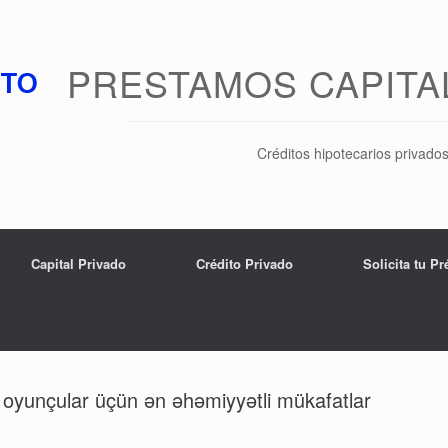
PRESTAMOS CAPITA
Créditos hipotecarios privado
Capital Privado
Crédito Privado
Solicita tu P
: oyunçular üçün ən əhəmiyyətli mükafatlar