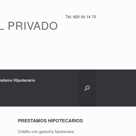
Tel: 620 54 14 70
L PRIVADO
s
réstamo Hipotecario
PRESTAMOS HIPOTECARIOS
Crédito con garantía hipotecaria