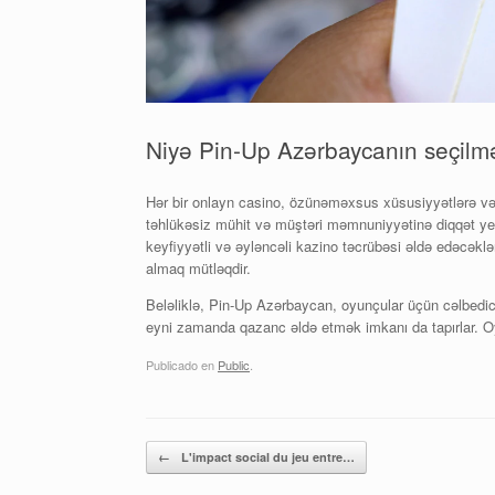
Niyə Pin-Up Azərbaycanın seçilm
Hər bir onlayn casino, özünəməxsus xüsusiyyətlərə və 
təhlükəsiz mühit və müştəri məmnuniyyətinə diqqət yetir
keyfiyyətli və əyləncəli kazino təcrübəsi əldə edəcəkl
almaq mütləqdir.
Beləliklə, Pin-Up Azərbaycan, oyunçular üçün cəlbedici
eyni zamanda qazanc əldə etmək imkanı da tapırlar. O
Publicado en
Public
.
Navegador de artículos
←
L'impact social du jeu entre…