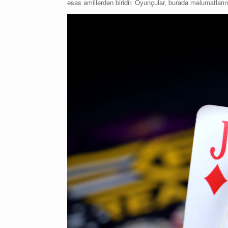
əsas amillərdən biridir. Oyunçular, burada məlumatlar