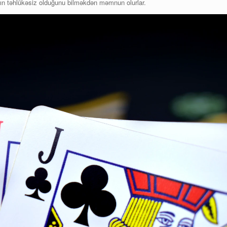
ının təhlükəsiz olduğunu bilməkdən məmnun olurlar.