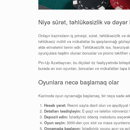
Niyə sürət, təhlükəsizlik və dəyər
Onlayn kazinoların iş prinsipi, sürət, təhlükəsizlik və 
təhlükəsiz mühit və mükafatlar ilə qarşılanmağı gözləyirl
əldə etmələrini təmin edir. Təhlükəsizlik isə, lisenziyalı
oyunçulara təqdim olunan bonuslar və promo təklifləri vas
Pin-Up Azərbaycan, bu ölçüləri öz fəaliyyətində birləş
burada ən son oyunları, bonusları və mükafatları tapa bi
Oyunlara necə başlamaq olar
Kazinoda oyun oynamağa başlamaq, bir neçə sadə a
Hesab yarat:
Rəsmi sayta daxil olun və qeydiyyat 
Detalları təsdiqləyin:
E-poçt və telefon nömrənizi 
Depozit edin:
İstədiyiniz ödəniş metodunu seçərək
Oyun seçin:
3000-dən çox slot və masa oyunlarında
Oynamağa başlayın:
İstədiyiniz oyunu açın və əy