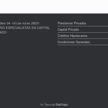
dero 34 -1d Las rozas 28231
Prestamos Privados
ID ESPECIALISTAS EN CAPITAL
Capital Privado
VADO
Créditos Hipotecarios
Condiciones Generales
Un Tema de
SiteOrigin