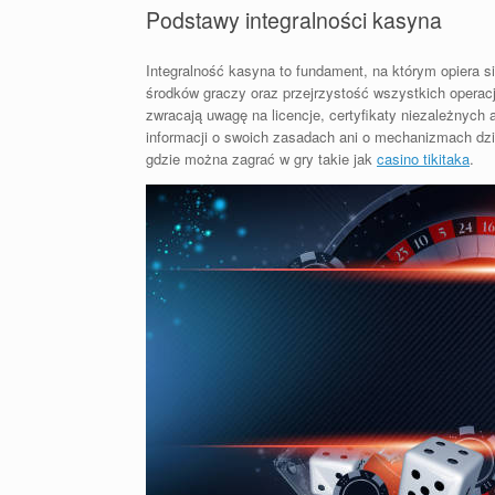
Podstawy integralności kasyna
Integralność kasyna to fundament, na którym opiera 
środków graczy oraz przejrzystość wszystkich operacj
zwracają uwagę na licencje, certyfikaty niezależnych
informacji o swoich zasadach ani o mechanizmach dział
gdzie można zagrać w gry takie jak
casino tikitaka
.