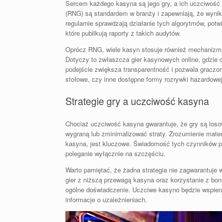
Sercem każdego kasyna są jego gry, a ich uczciwość j
(RNG) są standardem w branży i zapewniają, że wyniki
regularnie sprawdzają działanie tych algorytmów, pot
które publikują raporty z takich audytów.
Oprócz RNG, wiele kasyn stosuje również mechanizmy
Dotyczy to zwłaszcza gier kasynowych online, gdzie c
podejście zwiększa transparentność i pozwala graczom
stołowe, czy inne dostępne formy rozrywki hazardowej
Strategie gry a uczciwość kasyna
Chociaż uczciwość kasyna gwarantuje, że gry są los
wygraną lub zminimalizować straty. Zrozumienie mate
kasyna, jest kluczowe. Świadomość tych czynników po
poleganie wyłącznie na szczęściu.
Warto pamiętać, że żadna strategia nie zagwarantuje
gier z niższą przewagą kasyna oraz korzystanie z b
ogólne doświadczenie. Uczciwe kasyno będzie wspierać
informacje o uzależnieniach.