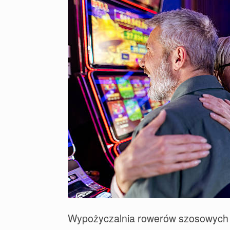
Wypożyczalnia rowerów szosowych 