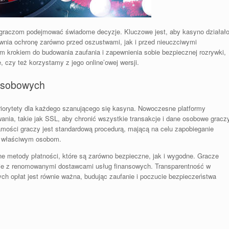
a graczom podejmować świadome decyzje. Kluczowe jest, aby kasyno działał
wnia ochronę zarówno przed oszustwami, jak i przed nieuczciwymi
m krokiem do budowania zaufania i zapewnienia sobie bezpiecznej rozrywki,
 czy też korzystamy z jego online’owej wersji.
 osobowych
riorytety dla każdego szanującego się kasyna. Nowoczesne platformy
nia, takie jak SSL, aby chronić wszystkie transakcje i dane osobowe gracz
mości graczy jest standardową procedurą, mającą na celu zapobieganie
e właściwym osobom.
dne metody płatności, które są zarówno bezpieczne, jak i wygodne. Gracze
uje z renomowanymi dostawcami usług finansowych. Transparentność w
nych opłat jest równie ważna, budując zaufanie i poczucie bezpieczeństwa