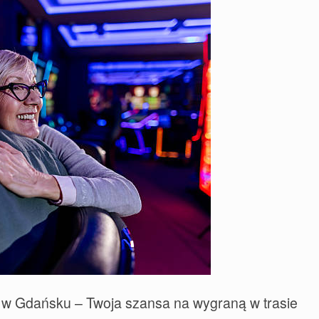
w Gdańsku – Twoja szansa na wygraną w trasie