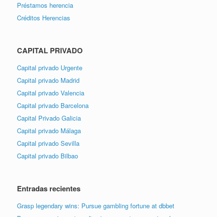
Préstamos herencia
Créditos Herencias
CAPITAL PRIVADO
Capital privado Urgente
Capital privado Madrid
Capital privado Valencia
Capital privado Barcelona
Capital Privado Galicia
Capital privado Málaga
Capital privado Sevilla
Capital privado Bilbao
Entradas recientes
Grasp legendary wins: Pursue gambling fortune at dbbet