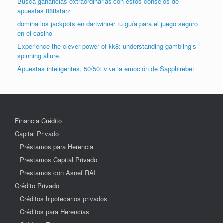
Busca ganancias extraordinarias con estos consejos de
apuestas 888starz
domina los jackpots en dartwinner tu guía para el juego seguro
en el casino
Experience the clever power of kk8: understanding gambling’s
spinning allure.
Apuestas inteligentes, 50/50: vive la emoción de Sapphirebet
Financia Crédito
Capital Privado
Préstamos para Herencia
Prestamos Capital Privado
Prestamos con Asnef RAI
Crédito Privado
Créditos hipotecarios privados
Créditos para Herencias