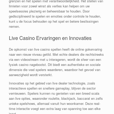
grenzen en het spelen met verantwoordelijkheid. Het stellen van
limieten voor zowel winst als verlies kan helpen om uw
speelsessies plezierig en beheersbaar te houden. Door
gedisciplineerd te spelen en emoties onder controle te houden,
kunt u de focus behouden op het spel en betere beslissingen
nemen.
Live Casino Ervaringen en Innovaties
De opkomst van live casino spellen heeft de online gokervaring
naar een nieuw niveau getild. Met echte dealers die rechtstreeks
via een videostream met u interageren, wordt de sfeer van een
fysiek casino nagebootst. Dit biedt een authentieke en sociale
dimensie die veel spelers waarderen, waardoor het gevoel van
aanwezigheid wordt versterkt.
Innovaties op het gebied van live dealer technologie, zoals
interactieve spellen en snellere gameplay, blijven de sector
vernieuwen. Spelers kunnen nu genieten van een breed scala
aan live opties, waaronder roulette, blackjack, baccarat en zelfs
unieke spelshows, allemaal vanuit hun woonkamer. Deze real-
time interactie voegt een extra laag van spanning toe aan elke
inzet.