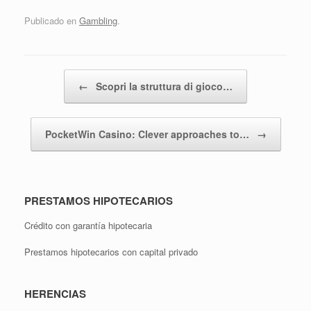
Publicado en
Gambling
.
Navegador de artículos
←
Scopri la struttura di gioco…
PocketWin Casino: Clever approaches to…
→
PRESTAMOS HIPOTECARIOS
Crédito con garantía hipotecaria
Prestamos hipotecarios con capital privado
HERENCIAS