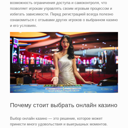
возможность ограничения доступа и самоконтроля, что
позволяет игрокам управлять своим игровым процессом и
избегать зависимости. Перед регистрацией всегда полезно
ознакомиться с отзывами других игроков о выбранном казино
и его условиях.
Почему стоит выбрать онлайн казино
Выбор онлайн казино — это решение, которое может
принести много удовольствия и выигрышных моментов.