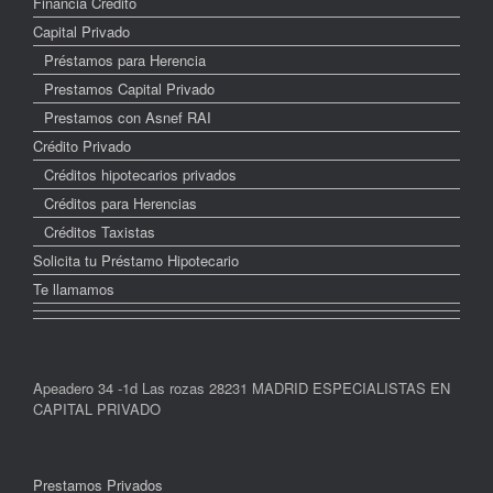
Financia Crédito
Capital Privado
Préstamos para Herencia
Prestamos Capital Privado
Prestamos con Asnef RAI
Crédito Privado
Créditos hipotecarios privados
Créditos para Herencias
Créditos Taxistas
Solicita tu Préstamo Hipotecario
Te llamamos
Apeadero 34 -1d Las rozas 28231 MADRID ESPECIALISTAS EN
CAPITAL PRIVADO
Prestamos Privados