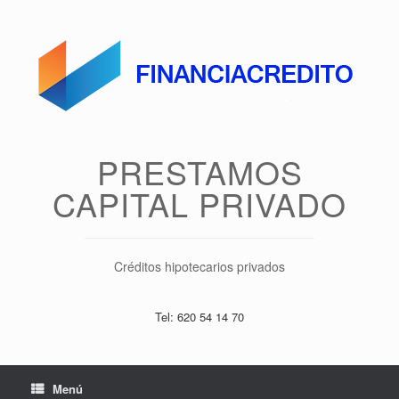
Saltar
al
contenido
PRESTAMOS
CAPITAL PRIVADO
Créditos hipotecarios privados
Tel: 620 54 14 70
Menú