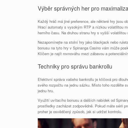
Výběr správných her pro maximaliza
Každý hráč má jiné preference, ale některé hry jsou 
Hrací automaty s vysokým RTP a nízkou volatilitou moh
herního času. Na druhou stranu hry s vyšší volatilitou
Nezapomínejte na stolní hry jako blackjack nebo rulet
bonusu na tyto hry v Spinanga Casino vám může posky
Klíčem je najít rovnováhu mezi zábavou a potenciální
Techniky pro správu bankrollu
Efektivní správa vašeho bankrollu je klíčová pro dlouh
svého rozpočtu na jednu sázku. Místo toho rozdělte sv
jednu hru.
Využití uvítacího bonusu a dalších nabídek od Spinang
prostředky zacházet zodpovědně. Pokud máte sérii prohe
proher je osvědčený způsob, jak si udržet kontrolu.