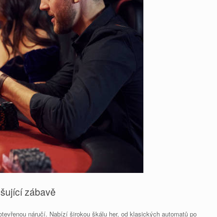
šující zábavě
otevřenou náručí. Nabízí širokou škálu her, od klasických automatů po