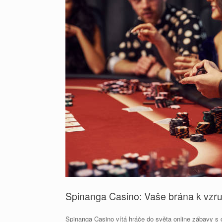
Spinanga Casino: Vaše brána k vzru
Spinanga Casino vítá hráče do světa online zábavy s 