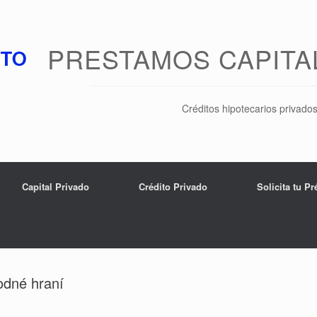
PRESTAMOS CAPITA
Créditos hipotecarios privado
Capital Privado
Crédito Privado
Solicita tu P
odné hraní