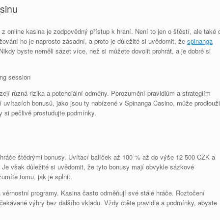
sinu
nline kasina je zodpovědný přístup k hraní. Není to jen o štěstí, ale také 
žování ho je naprosto zásadní, a proto je důležité si uvědomit, že
spinanga
kdy byste neměli sázet více, než si můžete dovolit prohrát, a je dobré si
ejí různá rizika a potenciální odměny. Porozumění pravidlům a strategiím
 uvítacích bonusů, jako jsou ty nabízené v Spinanga Casino, může prodlouži
y si pečlivě prostudujte podmínky.
é hráče štědrými bonusy. Uvítací balíček až 100 % až do výše 12 500 CZK a
t. Je však důležité si uvědomit, že tyto bonusy mají obvykle sázkové
umíte tomu, jak je splnit.
a věrnostní programy. Kasina často odměňují své stálé hráče. Roztočení
ekávané výhry bez dalšího vkladu. Vždy čtěte pravidla a podmínky, abyste