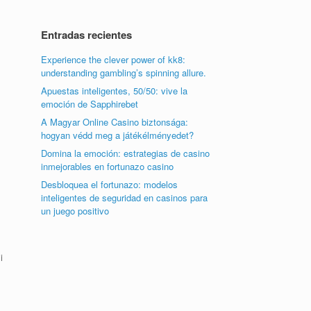
Entradas recientes
Experience the clever power of kk8:
understanding gambling’s spinning allure.
Apuestas inteligentes, 50/50: vive la
emoción de Sapphirebet
A Magyar Online Casino biztonsága:
hogyan védd meg a játékélményedet?
Domina la emoción: estrategias de casino
inmejorables en fortunazo casino
Desbloquea el fortunazo: modelos
inteligentes de seguridad en casinos para
un juego positivo
i