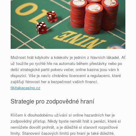
Možnost hrát kdykoliv a kdekoliv je jedním z hlavních lákadel. Ať
už toužíte po rychlé hře na automatu během přestávky nebo po
delší strategické partii pokeru večer, online kasina jsou vám k
dispozici. Vše je navíc chráněno licencemi a regulacemi, které
zajišťují férovost her a bezpečnost vašich financí.
tikitakacasino.cz
Strategie pro zodpovědné hraní
Klíčem k dlouhodobému užívání si online hazardních her je
zodpovědný přístup. Nikdy byste neměli hrát s penězi, které si
nemůžete dovolit prohrát, a je důležité si stanovit rozpočtové
limity. Stanovení časových limitů pro hraní je také důležité,