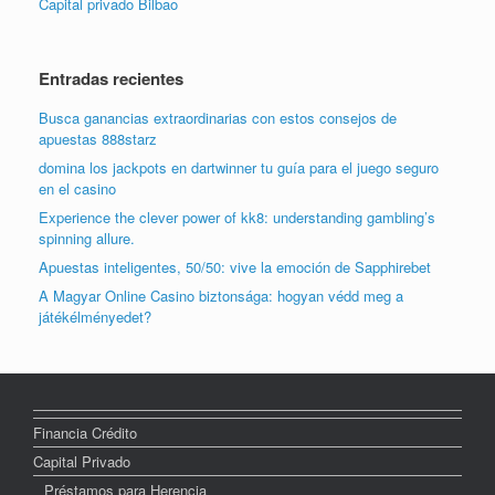
Capital privado Bilbao
Entradas recientes
Busca ganancias extraordinarias con estos consejos de
apuestas 888starz
domina los jackpots en dartwinner tu guía para el juego seguro
en el casino
Experience the clever power of kk8: understanding gambling’s
spinning allure.
Apuestas inteligentes, 50/50: vive la emoción de Sapphirebet
A Magyar Online Casino biztonsága: hogyan védd meg a
játékélményedet?
Financia Crédito
Capital Privado
Préstamos para Herencia