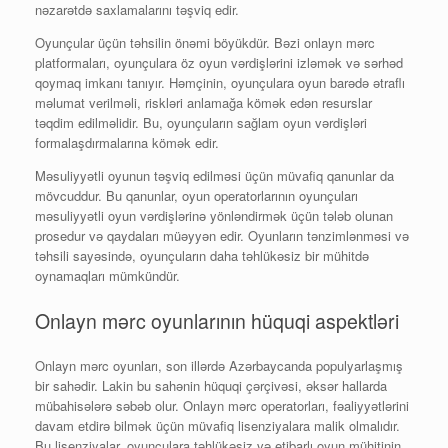
nəzarətdə saxlamalarını təşviq edir.
Oyunçular üçün təhsilin önəmi böyükdür. Bəzi onlayn mərc
platformaları, oyunçulara öz oyun vərdişlərini izləmək və sərhəd
qoymaq imkanı tanıyır. Həmçinin, oyunçulara oyun barədə ətraflı
məlumat verilməli, riskləri anlamağa kömək edən resurslar
təqdim edilməlidir. Bu, oyunçuların sağlam oyun vərdişləri
formalaşdırmalarına kömək edir.
Məsuliyyətli oyunun təşviq edilməsi üçün müvafiq qanunlar da
mövcuddur. Bu qanunlar, oyun operatorlarının oyunçuları
məsuliyyətli oyun vərdişlərinə yönləndirmək üçün tələb olunan
prosedur və qaydaları müəyyən edir. Oyunların tənzimlənməsi və
təhsili sayəsində, oyunçuların daha təhlükəsiz bir mühitdə
oynamaqları mümkündür.
Onlayn mərc oyunlarının hüquqi aspektləri
Onlayn mərc oyunları, son illərdə Azərbaycanda populyarlaşmış
bir sahədir. Lakin bu sahənin hüquqi çərçivəsi, əksər hallarda
mübahisələrə səbəb olur. Onlayn mərc operatorları, fəaliyyətlərini
davam etdirə bilmək üçün müvafiq lisenziyalara malik olmalıdır.
Bu lisenziyalar, oyunçulara təhlükəsiz və etibarlı oyun mühitinin