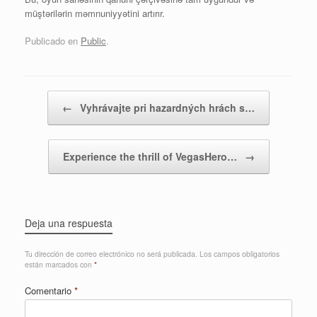
müştərilərin məmnuniyyətini artırır.
Publicado en
Public
.
Navegador de artículos
←
Vyhrávajte pri hazardných hrách s…
Experience the thrill of VegasHero…
→
Deja una respuesta
Tu dirección de correo electrónico no será publicada.
Los campos obligatorios
están marcados con
*
Comentario
*