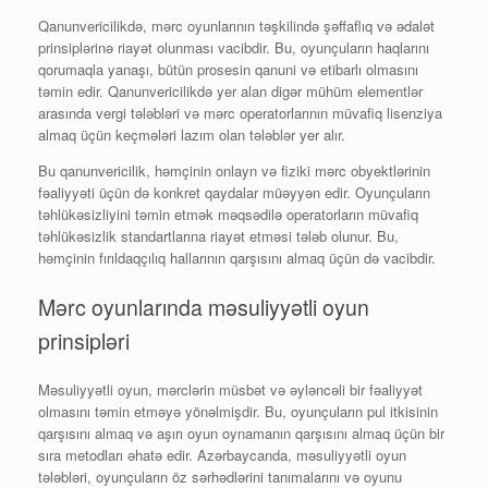
Qanunvericilikdə, mərc oyunlarının təşkilində şəffaflıq və ədalət
prinsiplərinə riayət olunması vacibdir. Bu, oyunçuların haqlarını
qorumaqla yanaşı, bütün prosesin qanuni və etibarlı olmasını
təmin edir. Qanunvericilikdə yer alan digər mühüm elementlər
arasında vergi tələbləri və mərc operatorlarının müvafiq lisenziya
almaq üçün keçmələri lazım olan tələblər yer alır.
Bu qanunvericilik, həmçinin onlayn və fiziki mərc obyektlərinin
fəaliyyəti üçün də konkret qaydalar müəyyən edir. Oyunçuların
təhlükəsizliyini təmin etmək məqsədilə operatorların müvafiq
təhlükəsizlik standartlarına riayət etməsi tələb olunur. Bu,
həmçinin fırıldaqçılıq hallarının qarşısını almaq üçün də vacibdir.
Mərc oyunlarında məsuliyyətli oyun
prinsipləri
Məsuliyyətli oyun, mərclərin müsbət və əyləncəli bir fəaliyyət
olmasını təmin etməyə yönəlmişdir. Bu, oyunçuların pul itkisinin
qarşısını almaq və aşırı oyun oynamanın qarşısını almaq üçün bir
sıra metodları əhatə edir. Azərbaycanda, məsuliyyətli oyun
tələbləri, oyunçuların öz sərhədlərini tanımalarını və oyunu