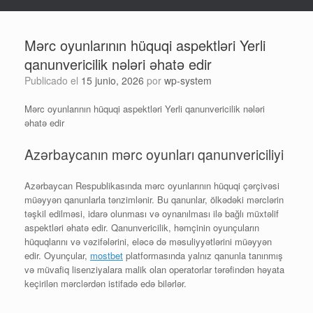
Mərc oyunlarının hüquqi aspektləri Yerli
qanunvericilik nələri əhatə edir
Publicado el
15 junio, 2026
por
wp-system
Mərc oyunlarının hüquqi aspektləri Yerli qanunvericilik nələri
əhatə edir
Azərbaycanın mərc oyunları qanunvericiliyi
Azərbaycan Respublikasında mərc oyunlarının hüquqi çərçivəsi
müəyyən qanunlarla tənzimlənir. Bu qanunlar, ölkədəki mərclərin
təşkil edilməsi, idarə olunması və oynanılması ilə bağlı müxtəlif
aspektləri əhatə edir. Qanunvericilik, həmçinin oyunçuların
hüquqlarını və vəzifələrini, eləcə də məsuliyyətlərini müəyyən
edir. Oyunçular,
mostbet
platformasında yalnız qanunla tanınmış
və müvafiq lisenziyalara malik olan operatorlar tərəfindən həyata
keçirilən mərclərdən istifadə edə bilərlər.