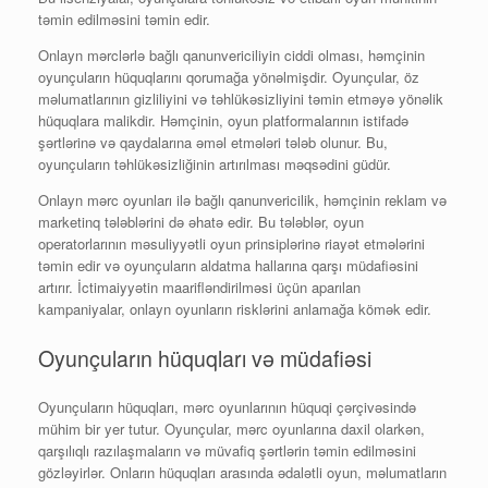
təmin edilməsini təmin edir.
Onlayn mərclərlə bağlı qanunvericiliyin ciddi olması, həmçinin
oyunçuların hüquqlarını qorumağa yönəlmişdir. Oyunçular, öz
məlumatlarının gizliliyini və təhlükəsizliyini təmin etməyə yönəlik
hüquqlara malikdir. Həmçinin, oyun platformalarının istifadə
şərtlərinə və qaydalarına əməl etmələri tələb olunur. Bu,
oyunçuların təhlükəsizliğinin artırılması məqsədini güdür.
Onlayn mərc oyunları ilə bağlı qanunvericilik, həmçinin reklam və
marketinq tələblərini də əhatə edir. Bu tələblər, oyun
operatorlarının məsuliyyətli oyun prinsiplərinə riayət etmələrini
təmin edir və oyunçuların aldatma hallarına qarşı müdafiəsini
artırır. İctimaiyyətin maarifləndirilməsi üçün aparılan
kampaniyalar, onlayn oyunların risklərini anlamağa kömək edir.
Oyunçuların hüquqları və müdafiəsi
Oyunçuların hüquqları, mərc oyunlarının hüquqi çərçivəsində
mühim bir yer tutur. Oyunçular, mərc oyunlarına daxil olarkən,
qarşılıqlı razılaşmaların və müvafiq şərtlərin təmin edilməsini
gözləyirlər. Onların hüquqları arasında ədalətli oyun, məlumatların