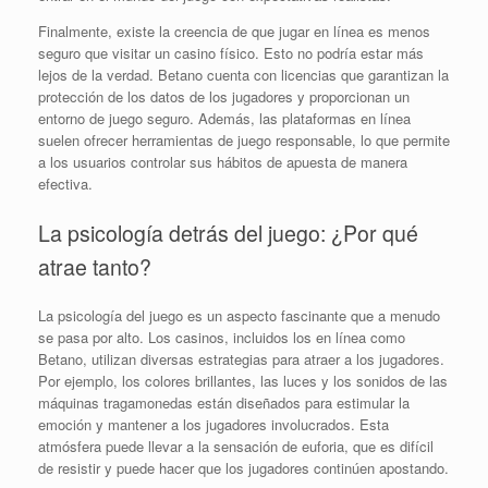
Finalmente, existe la creencia de que jugar en línea es menos
seguro que visitar un casino físico. Esto no podría estar más
lejos de la verdad. Betano cuenta con licencias que garantizan la
protección de los datos de los jugadores y proporcionan un
entorno de juego seguro. Además, las plataformas en línea
suelen ofrecer herramientas de juego responsable, lo que permite
a los usuarios controlar sus hábitos de apuesta de manera
efectiva.
La psicología detrás del juego: ¿Por qué
atrae tanto?
La psicología del juego es un aspecto fascinante que a menudo
se pasa por alto. Los casinos, incluidos los en línea como
Betano, utilizan diversas estrategias para atraer a los jugadores.
Por ejemplo, los colores brillantes, las luces y los sonidos de las
máquinas tragamonedas están diseñados para estimular la
emoción y mantener a los jugadores involucrados. Esta
atmósfera puede llevar a la sensación de euforia, que es difícil
de resistir y puede hacer que los jugadores continúen apostando.