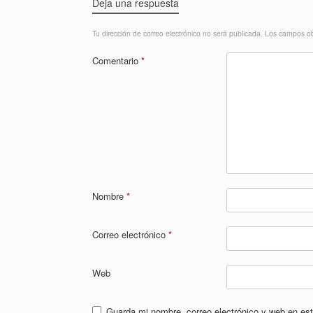
Deja una respuesta
Tu dirección de correo electrónico no será publicada.
Los campos ob
Comentario
*
Nombre
*
Correo electrónico
*
Web
Guarda mi nombre, correo electrónico y web en es