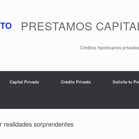
PRESTAMOS CAPITA
Créditos hipotecarios privado
Capital Privado
Crédito Privado
Solicita tu P
r realidades sorprendentes