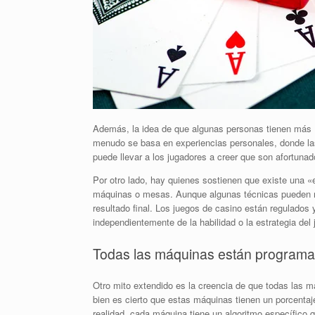
Además, la idea de que algunas personas tienen más 
menudo se basa en experiencias personales, donde las
puede llevar a los jugadores a creer que son afortunad
Por otro lado, hay quienes sostienen que existe una «e
máquinas o mesas. Aunque algunas técnicas pueden mejo
resultado final. Los juegos de casino están regulados
independientemente de la habilidad o la estrategia del 
Todas las máquinas están programa
Otro mito extendido es la creencia de que todas las 
bien es cierto que estas máquinas tienen un porcentaj
realidad, cada máquina tiene un algoritmo específico q