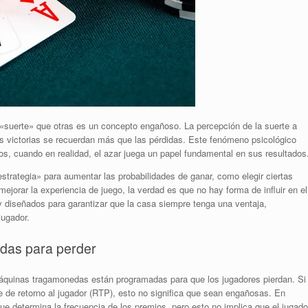
«suerte» que otras es un concepto engañoso. La percepción de la suerte a
 victorias se recuerdan más que las pérdidas. Este fenómeno psicológico
os, cuando en realidad, el azar juega un papel fundamental en sus resultados
strategia» para aumentar las probabilidades de ganar, como elegir ciertas
rar la experiencia de juego, la verdad es que no hay forma de influir en el
 y diseñados para garantizar que la casa siempre tenga una ventaja,
jugador.
das para perder
máquinas tragamonedas están programadas para que los jugadores pierdan. Si
e de retorno al jugador (RTP), esto no significa que sean engañosas. En
ue determina la frecuencia de los premios, pero esto no implica que el jugado