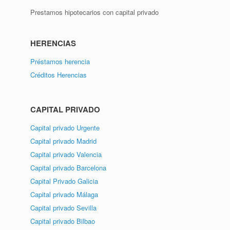
Prestamos hipotecarios con capital privado
HERENCIAS
Préstamos herencia
Créditos Herencias
CAPITAL PRIVADO
Capital privado Urgente
Capital privado Madrid
Capital privado Valencia
Capital privado Barcelona
Capital Privado Galicia
Capital privado Málaga
Capital privado Sevilla
Capital privado Bilbao