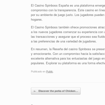
El Casino Spinboss España es una plataforma emergen
compromiso con la transparencia. Este casino en líne
por su ambiente de juego justo. Los jugadores pueden 
hogares.
El Casino Spinboss también ofrece promociones atrac
a los nuevos jugadores comenzar su experiencia con un
las transacciones y asegurar que el proceso sea fluid
a las preferencias de una variedad de jugadores.
En resumen, la Reseña del casino Spinboss se presen
y emocionante. Con un compromiso hacia la satisfacció
excelente alternativa para los entusiastas del juego 
populares. Explorar su plataforma es una forma efecti
Publicado en
Public
.
Navegador de artículos
←
Discover the perks of Chicken…