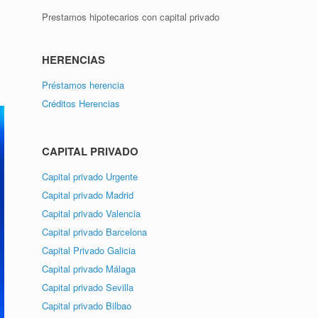
Prestamos hipotecarios con capital privado
HERENCIAS
Préstamos herencia
Créditos Herencias
CAPITAL PRIVADO
Capital privado Urgente
Capital privado Madrid
Capital privado Valencia
Capital privado Barcelona
Capital Privado Galicia
Capital privado Málaga
Capital privado Sevilla
Capital privado Bilbao