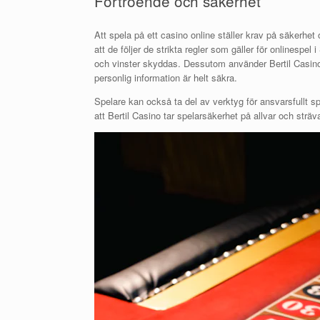
Förtroende och säkerhet
Att spela på ett casino online ställer krav på säkerhet 
att de följer de strikta regler som gäller för onlinespel
och vinster skyddas. Dessutom använder Bertil Casino a
personlig information är helt säkra.
Spelare kan också ta del av verktyg för ansvarsfullt sp
att Bertil Casino tar spelarsäkerhet på allvar och sträva