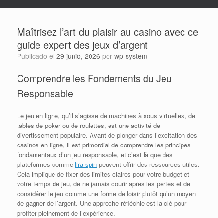
Maîtrisez l’art du plaisir au casino avec ce
guide expert des jeux d’argent
Publicado el
29 junio, 2026
por
wp-system
Comprendre les Fondements du Jeu
Responsable
Le jeu en ligne, qu’il s’agisse de machines à sous virtuelles, de
tables de poker ou de roulettes, est une activité de
divertissement populaire. Avant de plonger dans l’excitation des
casinos en ligne, il est primordial de comprendre les principes
fondamentaux d’un jeu responsable, et c’est là que des
plateformes comme
lira spin
peuvent offrir des ressources utiles.
Cela implique de fixer des limites claires pour votre budget et
votre temps de jeu, de ne jamais courir après les pertes et de
considérer le jeu comme une forme de loisir plutôt qu’un moyen
de gagner de l’argent. Une approche réfléchie est la clé pour
profiter pleinement de l’expérience.