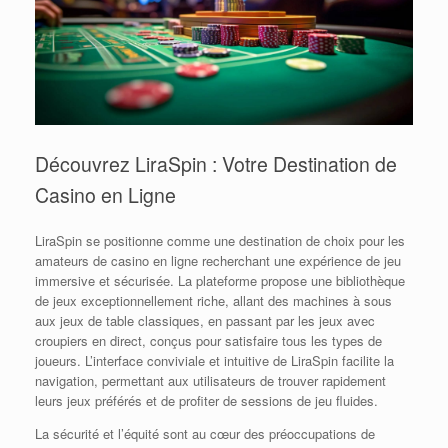
Découvrez LiraSpin : Votre Destination de
Casino en Ligne
LiraSpin se positionne comme une destination de choix pour les
amateurs de casino en ligne recherchant une expérience de jeu
immersive et sécurisée. La plateforme propose une bibliothèque
de jeux exceptionnellement riche, allant des machines à sous
aux jeux de table classiques, en passant par les jeux avec
croupiers en direct, conçus pour satisfaire tous les types de
joueurs. L’interface conviviale et intuitive de LiraSpin facilite la
navigation, permettant aux utilisateurs de trouver rapidement
leurs jeux préférés et de profiter de sessions de jeu fluides.
La sécurité et l’équité sont au cœur des préoccupations de