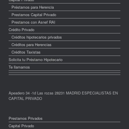
Préstamos para Herencia
Prestamos Capital Privado
Prestamos con Asnef RAI
Crédito Privado
Créditos hipotecarios privados
Créditos para Herencias
Créditos Taxistas
Solicita tu Préstamo Hipotecario
Te llamamos
Apeadero 34 -1d Las rozas 28231 MADRID ESPECIALISTAS EN
CAPITAL PRIVADO
Prestamos Privados
Capital Privado