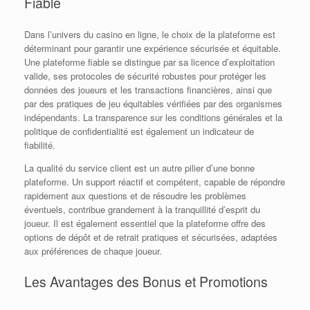
Fiable
Dans l’univers du casino en ligne, le choix de la plateforme est
déterminant pour garantir une expérience sécurisée et équitable.
Une plateforme fiable se distingue par sa licence d’exploitation
valide, ses protocoles de sécurité robustes pour protéger les
données des joueurs et les transactions financières, ainsi que
par des pratiques de jeu équitables vérifiées par des organismes
indépendants. La transparence sur les conditions générales et la
politique de confidentialité est également un indicateur de
fiabilité.
La qualité du service client est un autre pilier d’une bonne
plateforme. Un support réactif et compétent, capable de répondre
rapidement aux questions et de résoudre les problèmes
éventuels, contribue grandement à la tranquillité d’esprit du
joueur. Il est également essentiel que la plateforme offre des
options de dépôt et de retrait pratiques et sécurisées, adaptées
aux préférences de chaque joueur.
Les Avantages des Bonus et Promotions