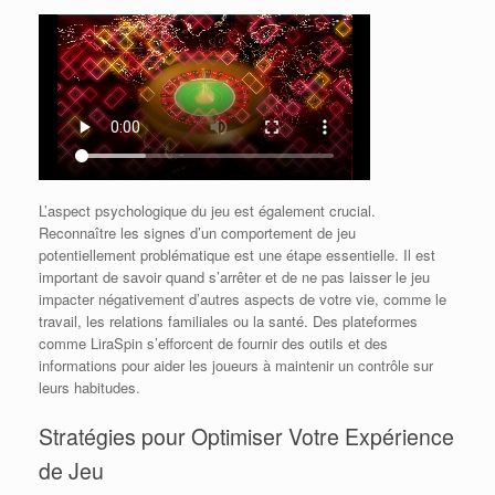
L’aspect psychologique du jeu est également crucial.
Reconnaître les signes d’un comportement de jeu
potentiellement problématique est une étape essentielle. Il est
important de savoir quand s’arrêter et de ne pas laisser le jeu
impacter négativement d’autres aspects de votre vie, comme le
travail, les relations familiales ou la santé. Des plateformes
comme LiraSpin s’efforcent de fournir des outils et des
informations pour aider les joueurs à maintenir un contrôle sur
leurs habitudes.
Stratégies pour Optimiser Votre Expérience
de Jeu