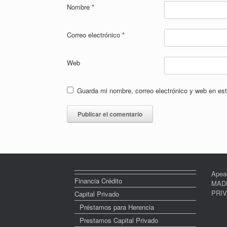
Nombre
*
Correo electrónico
*
Web
Guarda mi nombre, correo electrónico y web en es
Apea
Financia Crédito
MADR
PRI
Capital Privado
Préstamos para Herencia
Prestamos Capital Privado