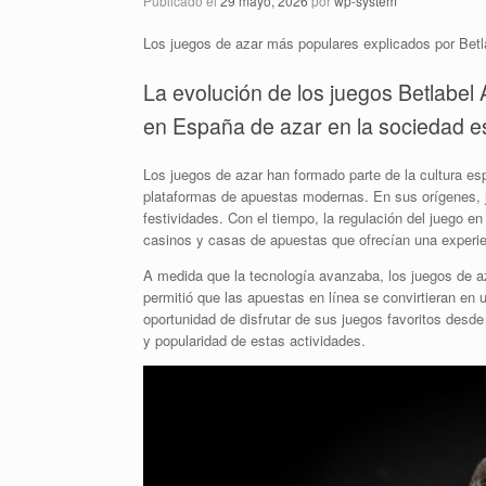
Publicado el
29 mayo, 2026
por
wp-system
Los juegos de azar más populares explicados por Be
La evolución de los juegos Betlabe
en España de azar en la sociedad e
Los juegos de azar han formado parte de la cultura es
plataformas de apuestas modernas. En sus orígenes, j
festividades. Con el tiempo, la regulación del juego en
casinos y casas de apuestas que ofrecían una experi
A medida que la tecnología avanzaba, los juegos de az
permitió que las apuestas en línea se convirtieran en u
oportunidad de disfrutar de sus juegos favoritos desde
y popularidad de estas actividades.