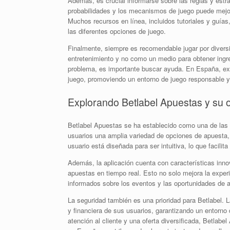
Además, es crucial informarse sobre las reglas y estra
probabilidades y los mecanismos de juego puede mejora
Muchos recursos en línea, incluidos tutoriales y guías
las diferentes opciones de juego.
Finalmente, siempre es recomendable jugar por divers
entretenimiento y no como un medio para obtener ingr
problema, es importante buscar ayuda. En España, ex
juego, promoviendo un entorno de juego responsable y
Explorando Betlabel Apuestas y su o
Betlabel Apuestas se ha establecido como una de las 
usuarios una amplia variedad de opciones de apuesta, 
usuario está diseñada para ser intuitiva, lo que facil
Además, la aplicación cuenta con características inno
apuestas en tiempo real. Esto no solo mejora la exper
informados sobre los eventos y las oportunidades de 
La seguridad también es una prioridad para Betlabel. L
y financiera de sus usuarios, garantizando un entorno
atención al cliente y una oferta diversificada, Betla