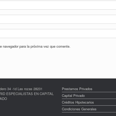
te navegador para la próxima vez que comente.
dero 34 -1d Las rozas 28231
Prestamos Privados
ID ESPECIALISTAS EN CAPITAL
Capital Privado
VADO
Créditos Hipotecarios
Condiciones Generales