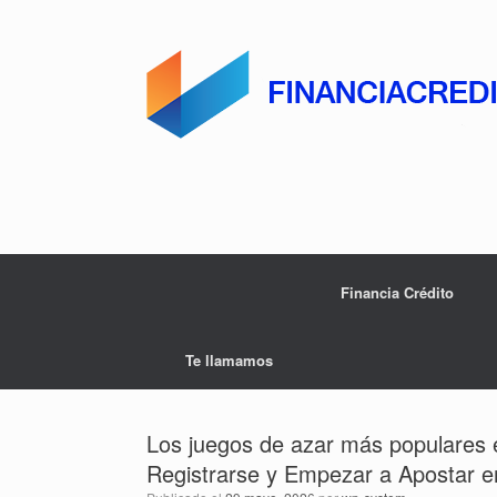
Saltar
al
contenido
Financia Crédito
Te llamamos
Los juegos de azar más populares 
Registrarse y Empezar a Apostar 