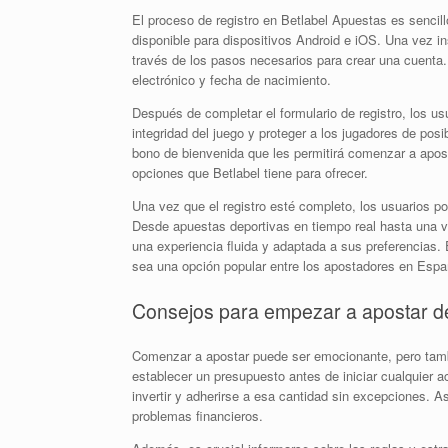
El proceso de registro en Betlabel Apuestas es sencill
disponible para dispositivos Android e iOS. Una vez in
través de los pasos necesarios para crear una cuenta
electrónico y fecha de nacimiento.
Después de completar el formulario de registro, los us
integridad del juego y proteger a los jugadores de posi
bono de bienvenida que les permitirá comenzar a aposta
opciones que Betlabel tiene para ofrecer.
Una vez que el registro esté completo, los usuarios po
Desde apuestas deportivas en tiempo real hasta una va
una experiencia fluida y adaptada a sus preferencias.
sea una opción popular entre los apostadores en Espa
Consejos para empezar a apostar 
Comenzar a apostar puede ser emocionante, pero tamb
establecer un presupuesto antes de iniciar cualquier a
invertir y adherirse a esa cantidad sin excepciones. As
problemas financieros.