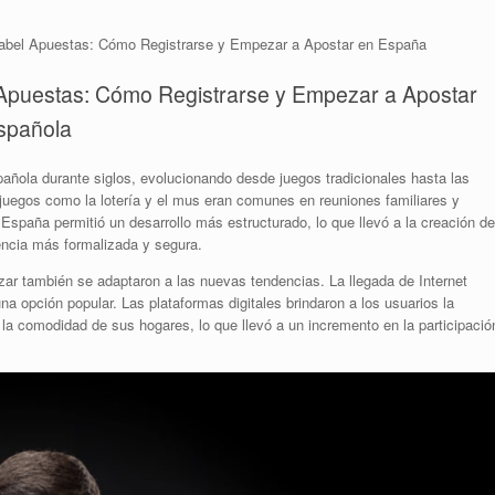
tlabel Apuestas: Cómo Registrarse y Empezar a Apostar en España
l Apuestas: Cómo Registrarse y Empezar a Apostar
spañola
pañola durante siglos, evolucionando desde juegos tradicionales hasta las
uegos como la lotería y el mus eran comunes en reuniones familiares y
 España permitió un desarrollo más estructurado, lo que llevó a la creación de
encia más formalizada y segura.
ar también se adaptaron a las nuevas tendencias. La llegada de Internet
na opción popular. Las plataformas digitales brindaron a los usuarios la
 la comodidad de sus hogares, lo que llevó a un incremento en la participació