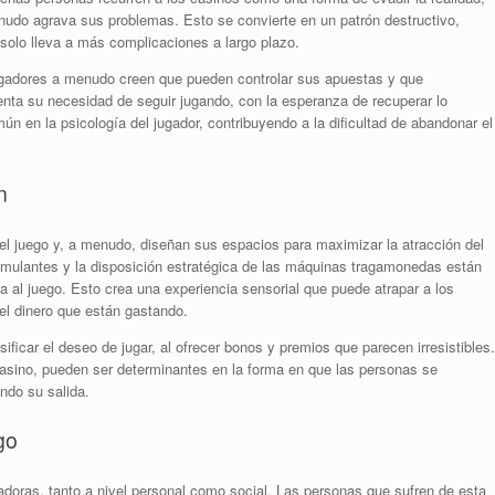
nudo agrava sus problemas. Esto se convierte en un patrón destructivo,
solo lleva a más complicaciones a largo plazo.
jugadores a menudo creen que pueden controlar sus apuestas y que
nta su necesidad de seguir jugando, con la esperanza de recuperar lo
mún en la psicología del jugador, contribuyendo a la dificultad de abandonar el
n
el juego y, a menudo, diseñan sus espacios para maximizar la atracción del
timulantes y la disposición estratégica de las máquinas tragamonedas están
a al juego. Esto crea una experiencia sensorial que puede atrapar a los
del dinero que están gastando.
ficar el deseo de jugar, al ofrecer bonos y premios que parecen irresistibles.
casino, pueden ser determinantes en la forma en que las personas se
ando su salida.
go
doras, tanto a nivel personal como social. Las personas que sufren de esta