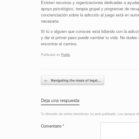
Existen recursos y organizaciones dedicadas a ayudar
apoyo psicológico, terapia grupal y programas de recu
concienciación sobre la adicción al juego está en au
necesaria.
Si tú o alguien que conoces está lidiando con la adicci
y dar el primer paso puede cambiar tu vida. No dudes
encontrar el camino.
Publicado en
Public
.
Navegador de artículos
←
Navigating the maze of legal…
Deja una respuesta
Tu dirección de correo electrónico no será publicada.
Los campos ob
Comentario
*