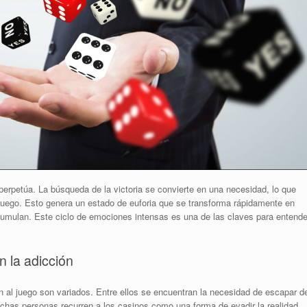
perpetúa. La búsqueda de la victoria se convierte en una necesidad, lo que
l juego. Esto genera un estado de euforia que se transforma rápidamente en
cumulan. Este ciclo de emociones intensas es una de las claves para entende
n la adicción
ón al juego son variados. Entre ellos se encuentran la necesidad de escapar d
has personas recurren a los casinos como una forma de evadir la realidad,