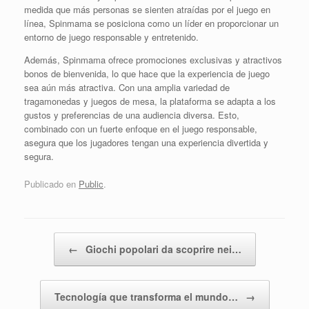
medida que más personas se sienten atraídas por el juego en
línea, Spinmama se posiciona como un líder en proporcionar un
entorno de juego responsable y entretenido.
Además, Spinmama ofrece promociones exclusivas y atractivos
bonos de bienvenida, lo que hace que la experiencia de juego
sea aún más atractiva. Con una amplia variedad de
tragamonedas y juegos de mesa, la plataforma se adapta a los
gustos y preferencias de una audiencia diversa. Esto,
combinado con un fuerte enfoque en el juego responsable,
asegura que los jugadores tengan una experiencia divertida y
segura.
Publicado en
Public
.
Navegador de artículos
←
Giochi popolari da scoprire nei…
Tecnología que transforma el mundo…
→