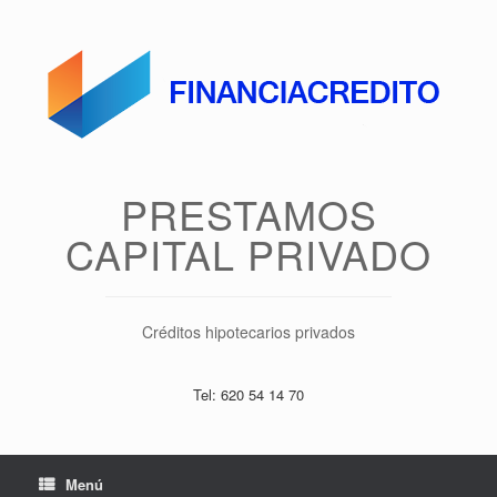
Saltar
al
contenido
PRESTAMOS
CAPITAL PRIVADO
Créditos hipotecarios privados
Tel: 620 54 14 70
Menú