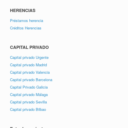
HERENCIAS
Préstamos herencia
Créditos Herencias
CAPITAL PRIVADO
Capital privado Urgente
Capital privado Madrid
Capital privado Valencia
Capital privado Barcelona
Capital Privado Galicia
Capital privado Málaga
Capital privado Sevilla
Capital privado Bilbao