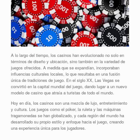
A lo largo del tiempo, los casinos han evolucionado no solo en
términos de diseño y ubicación, sino también en la variedad de
juegos ofrecidos. A medida que se expandían, incorporaban
influencias culturales locales, lo que resultaba en una fusión
única de tradiciones de juego. En el siglo XX, Las Vegas se
convirtió en la capital mundial del juego, dando lugar a un nuevo
modelo de casino que atraía a turistas de todo el mundo.
Hoy en día, los casinos son una mezcla de lujo, entretenimiento
y cultura. Los juegos como el póker, la ruleta y las máquinas
tragamonedas se han globalizado, y cada región del mundo ha
desarrollado su propio estilo y enfoque hacia el juego, creando
una experiencia única para los jugadores.