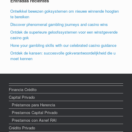
Entradas recientes
Ontwikkel bewezen goksystemen om nieuwe winnende hoogten
te bereiken
Discover phenomenal gambling journeys and casino wins
Ontdek de superieure geloofssystemen voor een winstgevende
casino gok
Hone your gambling skills with our celebrated casino guidance
Ontdek de kansen: succesvolle gokverantwoordelijkheid die u
moet kennen
Financia Crédito
Capital Privado
Préstamos para Herencia
Prestamos Capital Privado
Prestamos con Asnef RAI
Crédito Privado