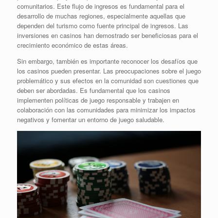
comunitarios. Este flujo de ingresos es fundamental para el
desarrollo de muchas regiones, especialmente aquellas que
dependen del turismo como fuente principal de ingresos. Las
inversiones en casinos han demostrado ser beneficiosas para el
crecimiento económico de estas áreas.
Sin embargo, también es importante reconocer los desafíos que
los casinos pueden presentar. Las preocupaciones sobre el juego
problemático y sus efectos en la comunidad son cuestiones que
deben ser abordadas. Es fundamental que los casinos
implementen políticas de juego responsable y trabajen en
colaboración con las comunidades para minimizar los impactos
negativos y fomentar un entorno de juego saludable.