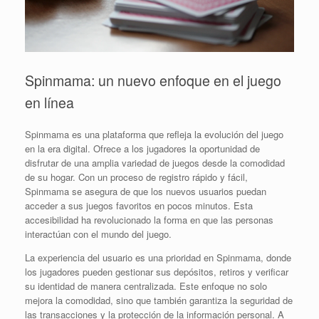
Spinmama: un nuevo enfoque en el juego
en línea
Spinmama es una plataforma que refleja la evolución del juego
en la era digital. Ofrece a los jugadores la oportunidad de
disfrutar de una amplia variedad de juegos desde la comodidad
de su hogar. Con un proceso de registro rápido y fácil,
Spinmama se asegura de que los nuevos usuarios puedan
acceder a sus juegos favoritos en pocos minutos. Esta
accesibilidad ha revolucionado la forma en que las personas
interactúan con el mundo del juego.
La experiencia del usuario es una prioridad en Spinmama, donde
los jugadores pueden gestionar sus depósitos, retiros y verificar
su identidad de manera centralizada. Este enfoque no solo
mejora la comodidad, sino que también garantiza la seguridad de
las transacciones y la protección de la información personal. A