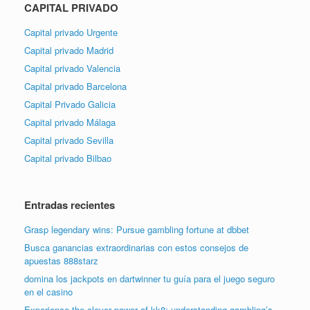
CAPITAL PRIVADO
Capital privado Urgente
Capital privado Madrid
Capital privado Valencia
Capital privado Barcelona
Capital Privado Galicia
Capital privado Málaga
Capital privado Sevilla
Capital privado Bilbao
Entradas recientes
Grasp legendary wins: Pursue gambling fortune at dbbet
Busca ganancias extraordinarias con estos consejos de
apuestas 888starz
domina los jackpots en dartwinner tu guía para el juego seguro
en el casino
Experience the clever power of kk8: understanding gambling’s