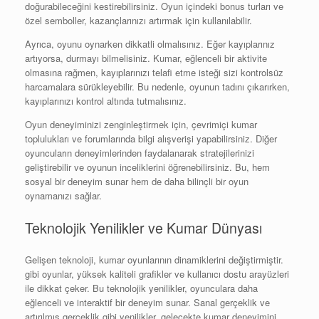
doğurabileceğini kestirebilirsiniz. Oyun içindeki bonus turları ve
özel semboller, kazançlarınızı artırmak için kullanılabilir.
Ayrıca, oyunu oynarken dikkatli olmalısınız. Eğer kayıplarınız
artıyorsa, durmayı bilmelisiniz. Kumar, eğlenceli bir aktivite
olmasına rağmen, kayıplarınızı telafi etme isteği sizi kontrolsüz
harcamalara sürükleyebilir. Bu nedenle, oyunun tadını çıkarırken,
kayıplarınızı kontrol altında tutmalısınız.
Oyun deneyiminizi zenginleştirmek için, çevrimiçi kumar
toplulukları ve forumlarında bilgi alışverişi yapabilirsiniz. Diğer
oyuncuların deneyimlerinden faydalanarak stratejilerinizi
geliştirebilir ve oyunun inceliklerini öğrenebilirsiniz. Bu, hem
sosyal bir deneyim sunar hem de daha bilinçli bir oyun
oynamanızı sağlar.
Teknolojik Yenilikler ve Kumar Dünyası
Gelişen teknoloji, kumar oyunlarının dinamiklerini değiştirmiştir.
gibi oyunlar, yüksek kaliteli grafikler ve kullanıcı dostu arayüzleri
ile dikkat çeker. Bu teknolojik yenilikler, oyunculara daha
eğlenceli ve interaktif bir deneyim sunar. Sanal gerçeklik ve
artırılmış gerçeklik gibi yenilikler, gelecekte kumar deneyimini