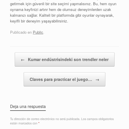
getirmek için güvenli bir site seçimi yapmalısınız. Bu, hem oyun
oynama keyfinizi artırır hem de olumsuz deneyimlerden uzak
kalmanızı sağlar. Kaliteli bir platformda gibi oyunlar oynayarak,
keyifli bir deneyim yaşayabilirsiniz.
Publicado en
Public
.
Navegador de artículos
←
Kumar endüstrisindeki son trendler neler
Claves para practicar el juego…
→
Deja una respuesta
Tu dirección de correo electrónico no será publicada.
Los campos obligatorios
están marcados con
*