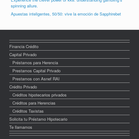
spinning allure.
Apuestas inteligentes, 50/50: vive la emoción de Sapphirebet
Financia Crédito
Capital Privado
Préstamos para Herencia
Prestamos Capital Privado
Prestamos con Asnef RAI
Crédito Privado
Créditos hipotecarios privados
Créditos para Herencias
Créditos Taxistas
Solicita tu Préstamo Hipotecario
Te llamamos