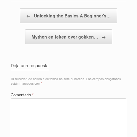
Navegador de artículos
←
Unlocking the Basics A Beginner's…
Mythen en feiten over gokken…
→
Deja una respuesta
Tu dirección de correo electrónico no será publicada.
Los campos obligatorios
están marcados con
*
Comentario
*