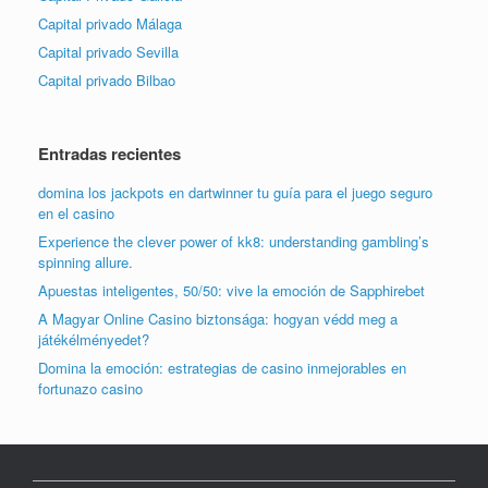
Capital privado Málaga
Capital privado Sevilla
Capital privado Bilbao
Entradas recientes
domina los jackpots en dartwinner tu guía para el juego seguro
en el casino
Experience the clever power of kk8: understanding gambling’s
spinning allure.
Apuestas inteligentes, 50/50: vive la emoción de Sapphirebet
A Magyar Online Casino biztonsága: hogyan védd meg a
játékélményedet?
Domina la emoción: estrategias de casino inmejorables en
fortunazo casino