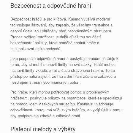
Bezpečnost a odpovědné hraní
Bezpečnost hráčů je pro klíčová. Kasino využívá moderní
technologie šifrování, aby zajistilo, že všechny transakce a
osobní údaje jsou chráněny před neoprávněným přístupem.
Proces ověření totožnosti je další důležitou součástí
bezpečnostní politiky, která pomáhá chránit hráče a
minimalizovat riziko podvodů.
také podporuje odpovědné hraní a poskytuje hráčům nástroje k
tomu, aby si mohli stanovit limity na své sázky. Hráči mohou
nastavit limity vkladů, ztrát a času stráveného hraním. Tento
přístup pomáhá zajistit, že hazardní hraní zůstane zábavou a
nezdrojem stresu nebo finančních potíží.
Pro hráče, kteří mohou potřebovat pomoc s problémovým
hráčstvím, poskytuje odkazy na organizace, které se specializují
na pomoc lidem v takových situacích. Kasino si uvědomuje
odpovědnost, kterou má vůči svým hráčům, a vyvíjí úsilí k tomu,
aby podporovalo zdravé a zábavné hraní.
Platební metody a výběry