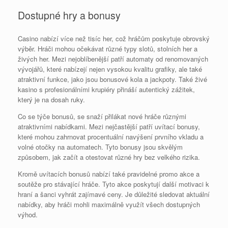
Dostupné hry a bonusy
Casino nabízí více než tisíc her, což hráčům poskytuje obrovský
výběr. Hráči mohou očekávat různé typy slotů, stolních her a
živých her. Mezi nejoblíbenější patří automaty od renomovaných
vývojářů, které nabízejí nejen vysokou kvalitu grafiky, ale také
atraktivní funkce, jako jsou bonusové kola a jackpoty. Také živé
kasino s profesionálními krupiéry přináší autentický zážitek,
který je na dosah ruky.
Co se týče bonusů, se snaží přilákat nové hráče různými
atraktivními nabídkami. Mezi nejčastější patří uvítací bonusy,
které mohou zahrnovat procentuální navýšení prvního vkladu a
volné otočky na automatech. Tyto bonusy jsou skvělým
způsobem, jak začít a otestovat různé hry bez velkého rizika.
Kromě uvítacích bonusů nabízí také pravidelné promo akce a
soutěže pro stávající hráče. Tyto akce poskytují další motivaci k
hraní a šanci vyhrát zajímavé ceny. Je důležité sledovat aktuální
nabídky, aby hráči mohli maximálně využít všech dostupných
výhod.