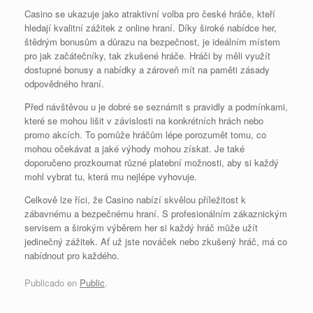
Casino se ukazuje jako atraktivní volba pro české hráče, kteří
hledají kvalitní zážitek z online hraní. Díky široké nabídce her,
štědrým bonusům a důrazu na bezpečnost, je ideálním místem
pro jak začátečníky, tak zkušené hráče. Hráči by měli využít
dostupné bonusy a nabídky a zároveň mít na paměti zásady
odpovědného hraní.
Před návštěvou u je dobré se seznámit s pravidly a podmínkami,
které se mohou lišit v závislosti na konkrétních hrách nebo
promo akcích. To pomůže hráčům lépe porozumět tomu, co
mohou očekávat a jaké výhody mohou získat. Je také
doporučeno prozkoumat různé platební možnosti, aby si každý
mohl vybrat tu, která mu nejlépe vyhovuje.
Celkově lze říci, že Casino nabízí skvělou příležitost k
zábavnému a bezpečnému hraní. S profesionálním zákaznickým
servisem a širokým výběrem her si každý hráč může užít
jedinečný zážitek. Ať už jste nováček nebo zkušený hráč, má co
nabídnout pro každého.
Publicado en
Public
.