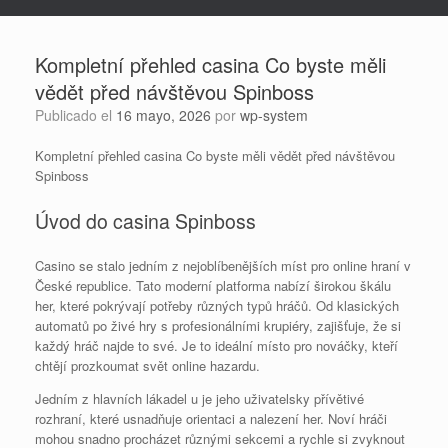
Kompletní přehled casina Co byste měli
vědět před návštěvou Spinboss
Publicado el
16 mayo, 2026
por
wp-system
Kompletní přehled casina Co byste měli vědět před návštěvou
Spinboss
Úvod do casina Spinboss
Casino se stalo jedním z nejoblíbenějších míst pro online hraní v
České republice. Tato moderní platforma nabízí širokou škálu
her, které pokrývají potřeby různých typů hráčů. Od klasických
automatů po živé hry s profesionálními krupiéry, zajišťuje, že si
každý hráč najde to své. Je to ideální místo pro nováčky, kteří
chtějí prozkoumat svět online hazardu.
Jedním z hlavních lákadel u je jeho uživatelsky přívětivé
rozhraní, které usnadňuje orientaci a nalezení her. Noví hráči
mohou snadno procházet různými sekcemi a rychle si zvyknout