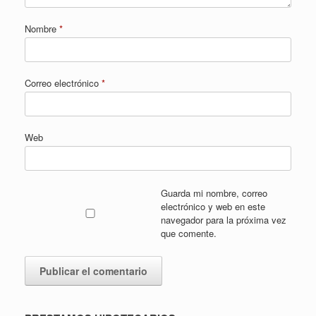
Nombre
*
Correo electrónico
*
Web
Guarda mi nombre, correo
electrónico y web en este
navegador para la próxima vez
que comente.