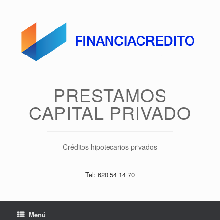
Saltar
al
contenido
PRESTAMOS
CAPITAL PRIVADO
Créditos hipotecarios privados
Tel: 620 54 14 70
Menú