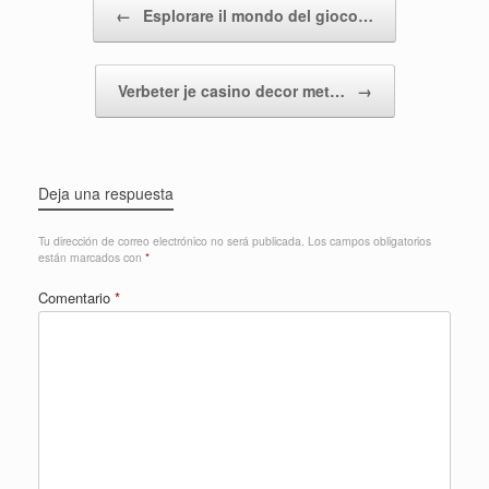
←
Esplorare il mondo del gioco…
Verbeter je casino decor met…
→
Deja una respuesta
Tu dirección de correo electrónico no será publicada.
Los campos obligatorios
están marcados con
*
Comentario
*