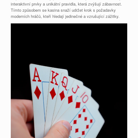
interaktivní prvky a unikátní pravidla, která zvýšují zábavnost.
Tímto způsobem se kasina snaží udržet krok s požadavky
moderních hráčů, kteří hledají jedinečné a vzrušující zážitky.