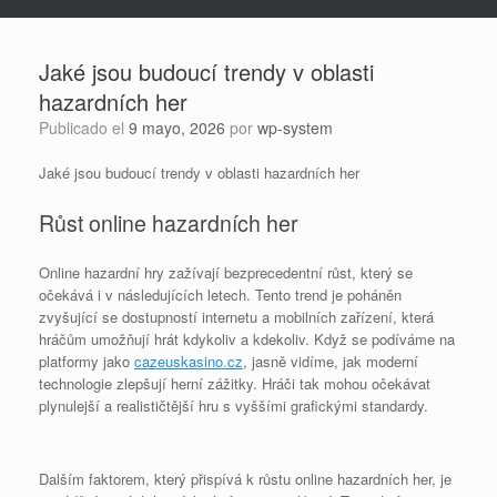
Jaké jsou budoucí trendy v oblasti
hazardních her
Publicado el
9 mayo, 2026
por
wp-system
Jaké jsou budoucí trendy v oblasti hazardních her
Růst online hazardních her
Online hazardní hry zažívají bezprecedentní růst, který se
očekává i v následujících letech. Tento trend je poháněn
zvyšující se dostupností internetu a mobilních zařízení, která
hráčům umožňují hrát kdykoliv a kdekoliv. Když se podíváme na
platformy jako
cazeuskasino.cz
, jasně vidíme, jak moderní
technologie zlepšují herní zážitky. Hráči tak mohou očekávat
plynulejší a realističtější hru s vyššími grafickými standardy.
Dalším faktorem, který přispívá k růstu online hazardních her, je