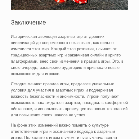
Заключение
Историческая эволюция азартных игр от древних
цивилизаций до современного показывает, как сильно
изменился этот мир. Каждый этап развития, начиная от
традиционных азартных игр и заканчивая онлайн и крипто
платформами, внес свои изменения в правила игры. Это, в
свою очередь, расширило аудиторию и привнесло новые
возможности для игроков.
Сегодня меняют правила игры, предлагая уникальные
условия для участия в азартных играх и подчеркивая
важность безопасности и анонимности. Игроки получают
возможность наслаждаться азартом, находясь в комфортной
обстановке, и использовать преимущества новых технологий
для повышения своих шансов на успех.
На фоне этих изменений важно помнить о культуре
ответственной игры и осознанного подхода к азартным
играм. Подходите к играм с умом, и пусть удача всегда