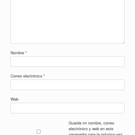
Nombre
*
Correo electrónico
*
Web
Guarda mi nombre, correo
electrónico y web en este
navegador para la próxima vez