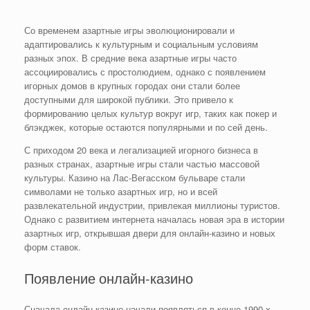
Со временем азартные игры эволюционировали и
адаптировались к культурным и социальным условиям
разных эпох. В средние века азартные игры часто
ассоциировались с простолюдием, однако с появлением
игорных домов в крупных городах они стали более
доступными для широкой публики. Это привело к
формированию целых культур вокруг игр, таких как покер и
блэкджек, которые остаются популярными и по сей день.
С приходом 20 века и легализацией игорного бизнеса в
разных странах, азартные игры стали частью массовой
культуры. Казино на Лас-Вегасском бульваре стали
символами не только азартных игр, но и всей
развлекательной индустрии, привлекая миллионы туристов.
Однако с развитием интернета началась новая эра в истории
азартных игр, открывшая двери для онлайн-казино и новых
форм ставок.
Появление онлайн-казино
Сначала онлайн-казино начали появляться в конце 1990-х