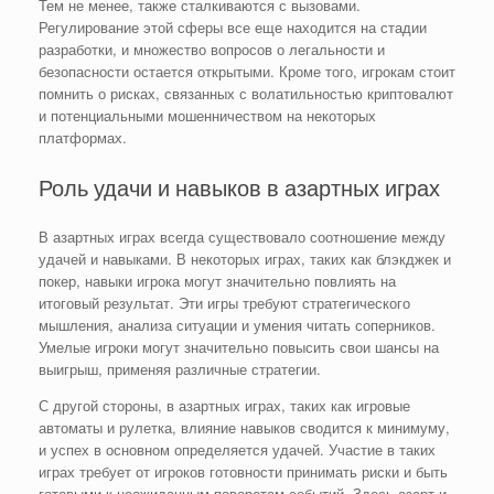
Тем не менее, также сталкиваются с вызовами.
Регулирование этой сферы все еще находится на стадии
разработки, и множество вопросов о легальности и
безопасности остается открытыми. Кроме того, игрокам стоит
помнить о рисках, связанных с волатильностью криптовалют
и потенциальными мошенничеством на некоторых
платформах.
Роль удачи и навыков в азартных играх
В азартных играх всегда существовало соотношение между
удачей и навыками. В некоторых играх, таких как блэкджек и
покер, навыки игрока могут значительно повлиять на
итоговый результат. Эти игры требуют стратегического
мышления, анализа ситуации и умения читать соперников.
Умелые игроки могут значительно повысить свои шансы на
выигрыш, применяя различные стратегии.
С другой стороны, в азартных играх, таких как игровые
автоматы и рулетка, влияние навыков сводится к минимуму,
и успех в основном определяется удачей. Участие в таких
играх требует от игроков готовности принимать риски и быть
готовыми к неожиданным поворотам событий. Здесь азарт и