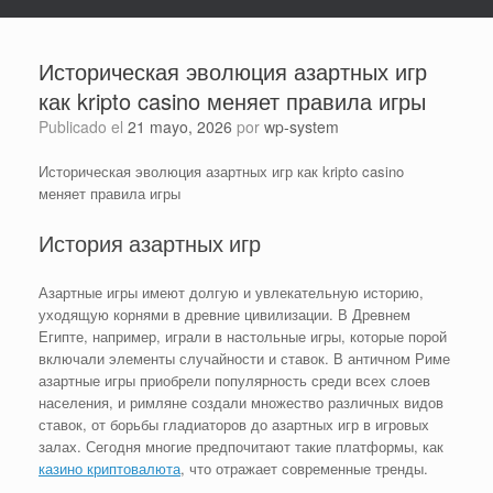
Историческая эволюция азартных игр
как kripto casino меняет правила игры
Publicado el
21 mayo, 2026
por
wp-system
Историческая эволюция азартных игр как kripto casino
меняет правила игры
История азартных игр
Азартные игры имеют долгую и увлекательную историю,
уходящую корнями в древние цивилизации. В Древнем
Египте, например, играли в настольные игры, которые порой
включали элементы случайности и ставок. В античном Риме
азартные игры приобрели популярность среди всех слоев
населения, и римляне создали множество различных видов
ставок, от борьбы гладиаторов до азартных игр в игровых
залах. Сегодня многие предпочитают такие платформы, как
казино криптовалюта
, что отражает современные тренды.