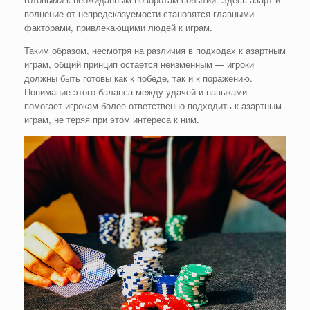
волнение от непредсказуемости становятся главными
факторами, привлекающими людей к играм.
Таким образом, несмотря на различия в подходах к азартным
играм, общий принцип остается неизменным — игроки
должны быть готовы как к победе, так и к поражению.
Понимание этого баланса между удачей и навыками
помогает игрокам более ответственно подходить к азартным
играм, не теряя при этом интереса к ним.