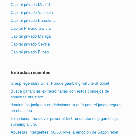
Capital privado Madrid
Capital privado Valencia
Capital privado Barcelona
Capital Privado Galicia
Capital privado Málaga
Capital privado Sevilla
Capital privado Bilbao
Entradas recientes
Grasp legendary wins: Pursue gambling fortune at dbbet
Busca ganancias extraordinarias con estos consejos de
apuestas 888starz
domina los jackpots en dartwinner tu guía para el juego seguro
en el casino
Experience the clever power of kk8: understanding gambling’s
spinning allure.
Apuestas inteligentes, 50/50: vive la emoción de Sapphirebet