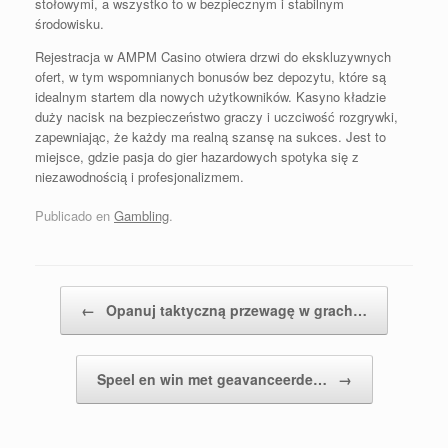
stołowymi, a wszystko to w bezpiecznym i stabilnym
środowisku.
Rejestracja w AMPM Casino otwiera drzwi do ekskluzywnych
ofert, w tym wspomnianych bonusów bez depozytu, które są
idealnym startem dla nowych użytkowników. Kasyno kładzie
duży nacisk na bezpieczeństwo graczy i uczciwość rozgrywki,
zapewniając, że każdy ma realną szansę na sukces. Jest to
miejsce, gdzie pasja do gier hazardowych spotyka się z
niezawodnością i profesjonalizmem.
Publicado en
Gambling
.
Navegador de artículos
←
Opanuj taktyczną przewagę w grach…
Speel en win met geavanceerde…
→