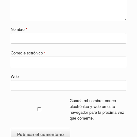
Nombre
*
Correo electrónico
*
Web
Guarda mi nombre, correo
electrónico y web en este
navegador para la próxima vez
que comente.