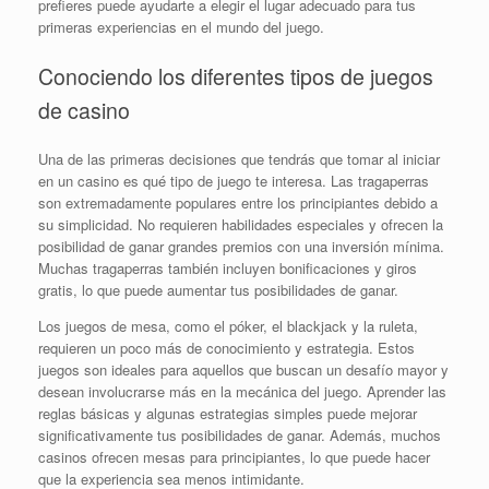
prefieres puede ayudarte a elegir el lugar adecuado para tus
primeras experiencias en el mundo del juego.
Conociendo los diferentes tipos de juegos
de casino
Una de las primeras decisiones que tendrás que tomar al iniciar
en un casino es qué tipo de juego te interesa. Las tragaperras
son extremadamente populares entre los principiantes debido a
su simplicidad. No requieren habilidades especiales y ofrecen la
posibilidad de ganar grandes premios con una inversión mínima.
Muchas tragaperras también incluyen bonificaciones y giros
gratis, lo que puede aumentar tus posibilidades de ganar.
Los juegos de mesa, como el póker, el blackjack y la ruleta,
requieren un poco más de conocimiento y estrategia. Estos
juegos son ideales para aquellos que buscan un desafío mayor y
desean involucrarse más en la mecánica del juego. Aprender las
reglas básicas y algunas estrategias simples puede mejorar
significativamente tus posibilidades de ganar. Además, muchos
casinos ofrecen mesas para principiantes, lo que puede hacer
que la experiencia sea menos intimidante.