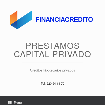
Saltar
al
contenido
PRESTAMOS
CAPITAL PRIVADO
Créditos hipotecarios privados
Tel: 620 54 14 70
Menú