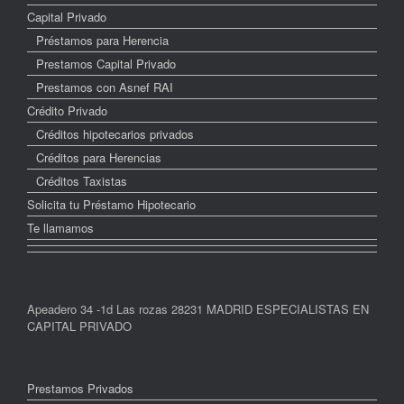
Capital Privado
Préstamos para Herencia
Prestamos Capital Privado
Prestamos con Asnef RAI
Crédito Privado
Créditos hipotecarios privados
Créditos para Herencias
Créditos Taxistas
Solicita tu Préstamo Hipotecario
Te llamamos
Apeadero 34 -1d Las rozas 28231 MADRID ESPECIALISTAS EN
CAPITAL PRIVADO
Prestamos Privados