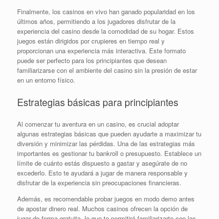
Finalmente, los casinos en vivo han ganado popularidad en los
últimos años, permitiendo a los jugadores disfrutar de la
experiencia del casino desde la comodidad de su hogar. Estos
juegos están dirigidos por crupieres en tiempo real y
proporcionan una experiencia más interactiva. Este formato
puede ser perfecto para los principiantes que desean
familiarizarse con el ambiente del casino sin la presión de estar
en un entorno físico.
Estrategias básicas para principiantes
Al comenzar tu aventura en un casino, es crucial adoptar
algunas estrategias básicas que pueden ayudarte a maximizar tu
diversión y minimizar las pérdidas. Una de las estrategias más
importantes es gestionar tu bankroll o presupuesto. Establece un
límite de cuánto estás dispuesto a gastar y asegúrate de no
excederlo. Esto te ayudará a jugar de manera responsable y
disfrutar de la experiencia sin preocupaciones financieras.
Además, es recomendable probar juegos en modo demo antes
de apostar dinero real. Muchos casinos ofrecen la opción de
jugar de forma gratuita, lo que te permitirá familiarizarte con las