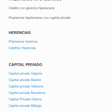
Crédito con garantía hipotecaria
Prestamos hipotecarios con capital privado
HERENCIAS
Préstamos herencia
Créditos Herencias
CAPITAL PRIVADO
Capital privado Urgente
Capital privado Madrid
Capital privado Valencia
Capital privado Barcelona
Capital Privado Galicia
Capital privado Málaga