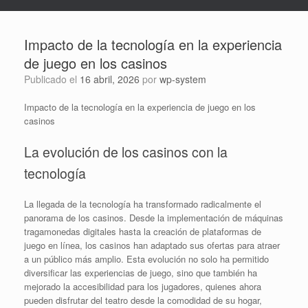
Impacto de la tecnología en la experiencia
de juego en los casinos
Publicado el
16 abril, 2026
por
wp-system
Impacto de la tecnología en la experiencia de juego en los
casinos
La evolución de los casinos con la
tecnología
La llegada de la tecnología ha transformado radicalmente el
panorama de los casinos. Desde la implementación de máquinas
tragamonedas digitales hasta la creación de plataformas de
juego en línea, los casinos han adaptado sus ofertas para atraer
a un público más amplio. Esta evolución no solo ha permitido
diversificar las experiencias de juego, sino que también ha
mejorado la accesibilidad para los jugadores, quienes ahora
pueden disfrutar del teatro desde la comodidad de su hogar,