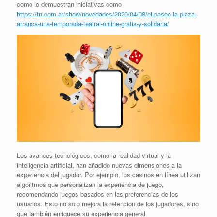
como lo demuestran iniciativas como
https://tn.com.ar/show/novedades/2020/04/08/el-paseo-la-plaza-
arranca-una-temporada-teatral-online-gratis-y-solidaria/
.
Los avances tecnológicos, como la realidad virtual y la
inteligencia artificial, han añadido nuevas dimensiones a la
experiencia del jugador. Por ejemplo, los casinos en línea utilizan
algoritmos que personalizan la experiencia de juego,
recomendando juegos basados en las preferencias de los
usuarios. Esto no solo mejora la retención de los jugadores, sino
que también enriquece su experiencia general.