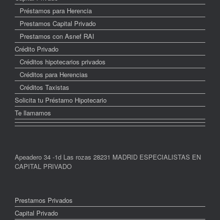
Préstamos para Herencia
Prestamos Capital Privado
Prestamos con Asnef RAI
Crédito Privado
Créditos hipotecarios privados
Créditos para Herencias
Créditos Taxistas
Solicita tu Préstamo Hipotecario
Te llamamos
Apeadero 34 -1d Las rozas 28231 MADRID ESPECIALISTAS EN
CAPITAL PRIVADO
Prestamos Privados
Capital Privado