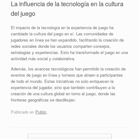
La influencia de la tecnología en la cultura
del juego
El impacto de la tecnología en la experiencia de juego ha
cambiado la cultura del juego en sí. Las comunidades de
jugadores en línea se han expandido, facilitando la creación de
redes sociales donde los usuarios comparten consejos,
estrategias y experiencias. Esto ha transformado el juego en una
actividad más social y colaborativa.
Además, los avances tecnológicos han permitido la creación de
eventos de juego en línea y torneos que atraen a participantes
de todo el mundo. Estas iniciativas no solo enriquecen la
experiencia del jugador, sino que también contribuyen a la
creación de una cultura global en torno al juego, donde las
fronteras geográficas se desdibujan.
Publicado en
Public
.
Navegador de artículos