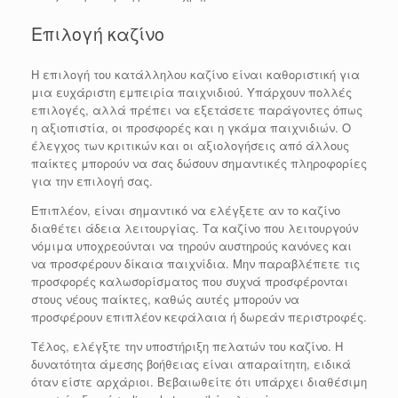
Επιλογή καζίνο
Η επιλογή του κατάλληλου καζίνο είναι καθοριστική για
μια ευχάριστη εμπειρία παιχνιδιού. Υπάρχουν πολλές
επιλογές, αλλά πρέπει να εξετάσετε παράγοντες όπως
η αξιοπιστία, οι προσφορές και η γκάμα παιχνιδιών. Ο
έλεγχος των κριτικών και οι αξιολογήσεις από άλλους
παίκτες μπορούν να σας δώσουν σημαντικές πληροφορίες
για την επιλογή σας.
Επιπλέον, είναι σημαντικό να ελέγξετε αν το καζίνο
διαθέτει άδεια λειτουργίας. Τα καζίνο που λειτουργούν
νόμιμα υποχρεούνται να τηρούν αυστηρούς κανόνες και
να προσφέρουν δίκαια παιχνίδια. Μην παραβλέπετε τις
προσφορές καλωσορίσματος που συχνά προσφέρονται
στους νέους παίκτες, καθώς αυτές μπορούν να
προσφέρουν επιπλέον κεφάλαια ή δωρεάν περιστροφές.
Τέλος, ελέγξτε την υποστήριξη πελατών του καζίνο. Η
δυνατότητα άμεσης βοήθειας είναι απαραίτητη, ειδικά
όταν είστε αρχάριοι. Βεβαιωθείτε ότι υπάρχει διαθέσιμη