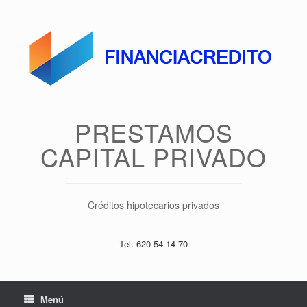
Saltar
al
contenido
PRESTAMOS
CAPITAL PRIVADO
Créditos hipotecarios privados
Tel: 620 54 14 70
Menú