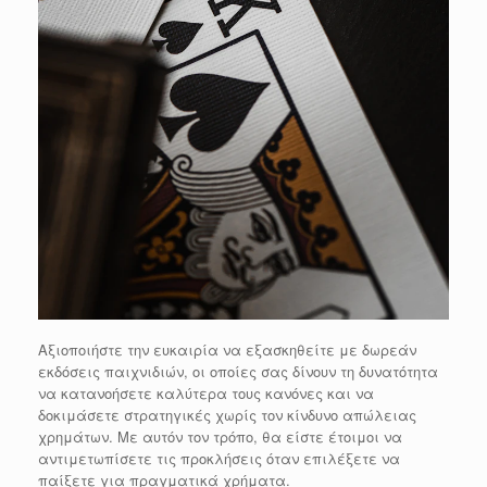
Αξιοποιήστε την ευκαιρία να εξασκηθείτε με δωρεάν
εκδόσεις παιχνιδιών, οι οποίες σας δίνουν τη δυνατότητα
να κατανοήσετε καλύτερα τους κανόνες και να
δοκιμάσετε στρατηγικές χωρίς τον κίνδυνο απώλειας
χρημάτων. Με αυτόν τον τρόπο, θα είστε έτοιμοι να
αντιμετωπίσετε τις προκλήσεις όταν επιλέξετε να
παίξετε για πραγματικά χρήματα.