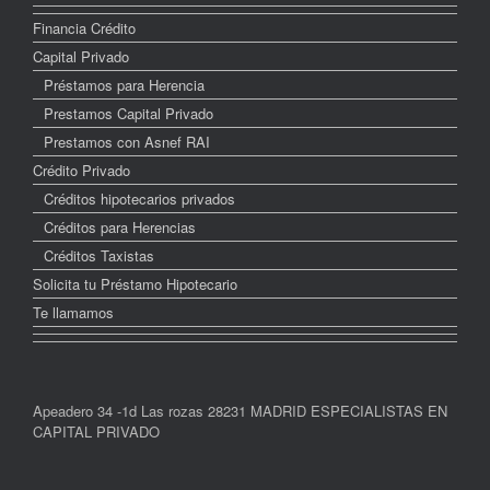
Financia Crédito
Capital Privado
Préstamos para Herencia
Prestamos Capital Privado
Prestamos con Asnef RAI
Crédito Privado
Créditos hipotecarios privados
Créditos para Herencias
Créditos Taxistas
Solicita tu Préstamo Hipotecario
Te llamamos
Apeadero 34 -1d Las rozas 28231 MADRID ESPECIALISTAS EN
CAPITAL PRIVADO