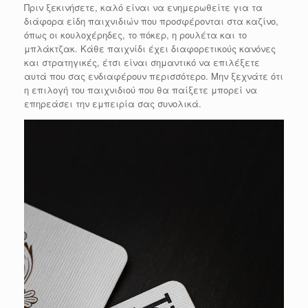
Πριν ξεκινήσετε, καλό είναι να ενημερωθείτε για τα
διάφορα είδη παιχνιδιών που προσφέρονται στα καζίνο,
όπως οι κουλοχέρηδες, το πόκερ, η ρουλέτα και το
μπλάκτζακ. Κάθε παιχνίδι έχει διαφορετικούς κανόνες
και στρατηγικές, έτσι είναι σημαντικό να επιλέξετε
αυτά που σας ενδιαφέρουν περισσότερο. Μην ξεχνάτε ότι
η επιλογή του παιχνιδιού που θα παίξετε μπορεί να
επηρεάσει την εμπειρία σας συνολικά.