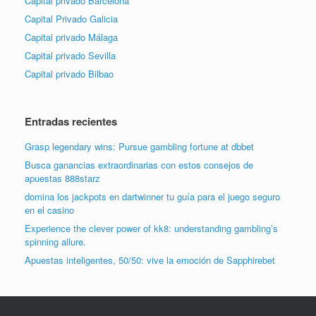
Capital privado Barcelona
Capital Privado Galicia
Capital privado Málaga
Capital privado Sevilla
Capital privado Bilbao
Entradas recientes
Grasp legendary wins: Pursue gambling fortune at dbbet
Busca ganancias extraordinarias con estos consejos de
apuestas 888starz
domina los jackpots en dartwinner tu guía para el juego seguro
en el casino
Experience the clever power of kk8: understanding gambling’s
spinning allure.
Apuestas inteligentes, 50/50: vive la emoción de Sapphirebet