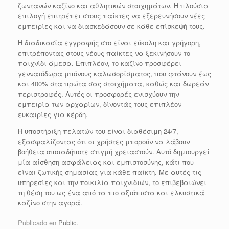
ζωντανών καζίνο και αθλητικών στοιχημάτων. Η πλούσια
επιλογή επιτρέπει στους παίκτες να εξερευνήσουν νέες
εμπειρίες και να διασκεδάσουν σε κάθε επίσκεψή τους.
Η διαδικασία εγγραφής στο είναι εύκολη και γρήγορη,
επιτρέποντας στους νέους παίκτες να ξεκινήσουν το
παιχνίδι άμεσα. Επιπλέον, το καζίνο προσφέρει
γενναιόδωρα μπόνους καλωσορίσματος, που φτάνουν έως
και 400% στα πρώτα σας στοιχήματα, καθώς και δωρεάν
περιστροφές. Αυτές οι προσφορές ενισχύουν την
εμπειρία των αρχαρίων, δίνοντάς τους επιπλέον
ευκαιρίες για κέρδη.
Η υποστήριξη πελατών του είναι διαθέσιμη 24/7,
εξασφαλίζοντας ότι οι χρήστες μπορούν να λάβουν
βοήθεια οποιαδήποτε στιγμή χρειαστούν. Αυτό δημιουργεί
μία αίσθηση ασφάλειας και εμπιστοσύνης, κάτι που
είναι ζωτικής σημασίας για κάθε παίκτη. Με αυτές τις
υπηρεσίες και την ποικιλία παιχνιδιών, το επιβεβαιώνει
τη θέση του ως ένα από τα πιο αξιόπιστα και ελκυστικά
καζίνο στην αγορά.
Publicado en
Public
.