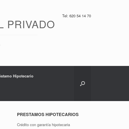
Tel: 620 54 14 70
L PRIVADO
s
réstamo Hipotecario
PRESTAMOS HIPOTECARIOS
Crédito con garantía hipotecaria