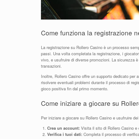
Come funziona la registrazione ne
La registrazione su Rollero Casino è un processo sempli
passi. Una volta completata la registrazione, i giocator
vivo, e usufruire di diverse promozioni. La sicurezza è 
transazioni.
Inoltre, Rollero Casino offre un supporto dedicato per a
risolvere eventuali problemi durante il processo di re
gioco positiva fin dal primo momento.
Come iniziare a giocare su Rolle
Per iniziare a giocare su Rollero Casino e usufruire dei
Crea un account:
Visita il sito di Rollero Casino e
Verifica i tuoi dati:
Completa il processo di verifica