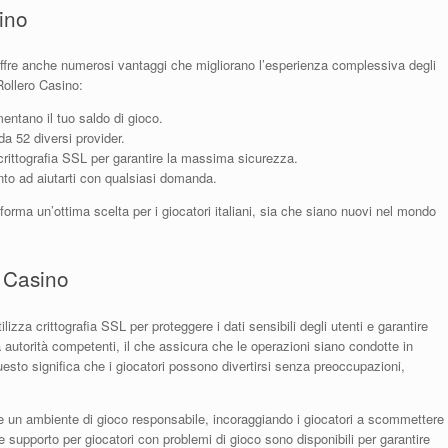
sino
ffre anche numerosi vantaggi che migliorano l’esperienza complessiva degli
 Rollero Casino:
ntano il tuo saldo di gioco.
 da 52 diversi provider.
 crittografia SSL per garantire la massima sicurezza.
to ad aiutarti con qualsiasi domanda.
forma un’ottima scelta per i giocatori italiani, sia che siano nuovi nel mondo
o Casino
ilizza crittografia SSL per proteggere i dati sensibili degli utenti e garantire
a autorità competenti, il che assicura che le operazioni siano condotte in
uesto significa che i giocatori possono divertirsi senza preoccupazioni,
ire un ambiente di gioco responsabile, incoraggiando i giocatori a scommettere
supporto per giocatori con problemi di gioco sono disponibili per garantire