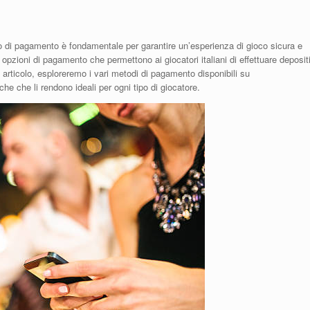
o di pagamento è fondamentale per garantire un’esperienza di gioco sicura e
pzioni di pagamento che permettono ai giocatori italiani di effettuare deposit
 articolo, esploreremo i vari metodi di pagamento disponibili su
che che li rendono ideali per ogni tipo di giocatore.