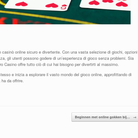
 casinò online sicuro e divertente. Con una vasta selezione di giochi, opzioni
zza, gli utenti possono godere di un’esperienza di gioco senza problemi. Sia
o Casino offre tutto ciò di cui hai bisogno per divertirti al massimo.
tesso e inizia a esplorare il vasto mondo del gioco online, approfittando di
ha da offrire.
Beginnen met online gokken bij…
→