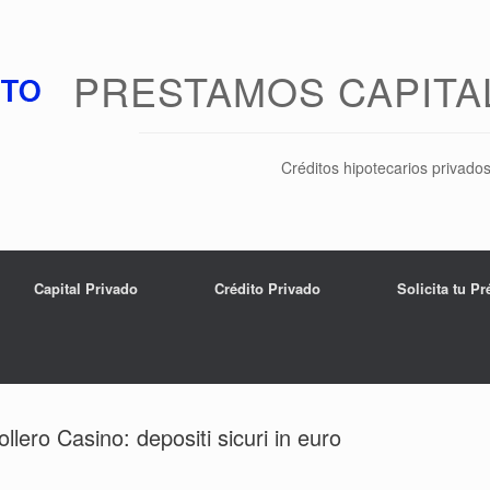
PRESTAMOS CAPITA
Créditos hipotecarios privado
Capital Privado
Crédito Privado
Solicita tu P
lero Casino: depositi sicuri in euro