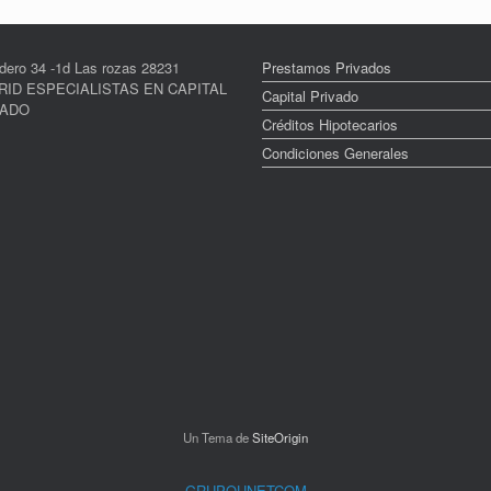
dero 34 -1d Las rozas 28231
Prestamos Privados
ID ESPECIALISTAS EN CAPITAL
Capital Privado
VADO
Créditos Hipotecarios
Condiciones Generales
Un Tema de
SiteOrigin
GRUPOUNETCOM