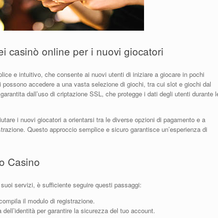
i casinò online per i nuovi giocatori
ce e intuitivo, che consente ai nuovi utenti di iniziare a giocare in pochi
i possono accedere a una vasta selezione di giochi, tra cui slot e giochi dal
garantita dall’uso di criptazione SSL, che protegge i dati degli utenti durante l
iutare i nuovi giocatori a orientarsi tra le diverse opzioni di pagamento e a
gistrazione. Questo approccio semplice e sicuro garantisce un’esperienza di
ro Casino
 suoi servizi, è sufficiente seguire questi passaggi:
 compila il modulo di registrazione.
 dell’identità per garantire la sicurezza del tuo account.