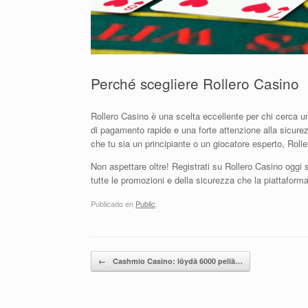
Perché scegliere Rollero Casino
Rollero Casino è una scelta eccellente per chi cerca un
di pagamento rapide e una forte attenzione alla sicure
che tu sia un principiante o un giocatore esperto, Roller
Non aspettare oltre! Registrati su Rollero Casino oggi s
tutte le promozioni e della sicurezza che la piattaforma 
Publicado en
Public
.
Navegador de artículos
←
Cashmio Casino: löydä 6000 peliä…