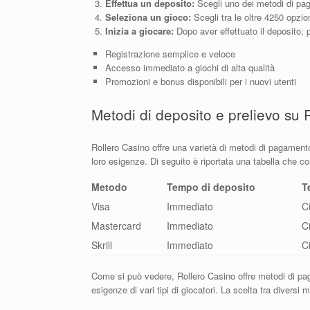
Effettua un deposito:
Scegli uno dei metodi di paga
Seleziona un gioco:
Scegli tra le oltre 4250 opzioni
Inizia a giocare:
Dopo aver effettuato il deposito, pu
Registrazione semplice e veloce
Accesso immediato a giochi di alta qualità
Promozioni e bonus disponibili per i nuovi utenti
Metodi di deposito e prelievo su 
Rollero Casino offre una varietà di metodi di pagamento
loro esigenze. Di seguito è riportata una tabella che con
Metodo
Tempo di deposito
T
Visa
Immediato
C
Mastercard
Immediato
C
Skrill
Immediato
C
Come si può vedere, Rollero Casino offre metodi di paga
esigenze di vari tipi di giocatori. La scelta tra diversi