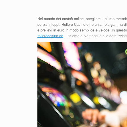
Nel mondo dei casinò online, scegliere il giusto metod
senza intoppi. Rollero Casino offre un’ampia gamma di o
e prelievi in euro in modo semplice e veloce. In questo
rollerocasino.co
, insieme ai vantaggi e alle caratteristi