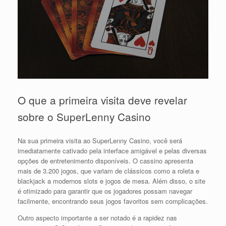
O que a primeira visita deve revelar
sobre o SuperLenny Casino
Na sua primeira visita ao SuperLenny Casino, você será
imediatamente cativado pela interface amigável e pelas diversas
opções de entretenimento disponíveis. O cassino apresenta
mais de 3.200 jogos, que variam de clássicos como a roleta e
blackjack a modernos slots e jogos de mesa. Além disso, o site
é otimizado para garantir que os jogadores possam navegar
facilmente, encontrando seus jogos favoritos sem complicações.
Outro aspecto importante a ser notado é a rapidez nas