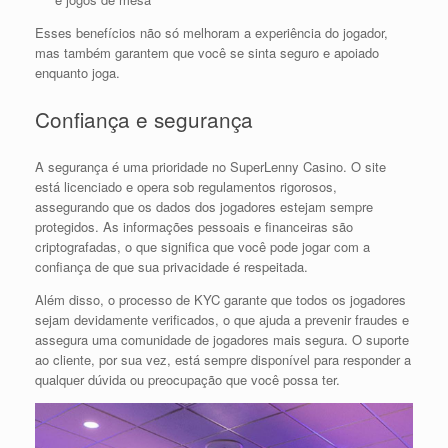
Esses benefícios não só melhoram a experiência do jogador,
mas também garantem que você se sinta seguro e apoiado
enquanto joga.
Confiança e segurança
A segurança é uma prioridade no SuperLenny Casino. O site
está licenciado e opera sob regulamentos rigorosos,
assegurando que os dados dos jogadores estejam sempre
protegidos. As informações pessoais e financeiras são
criptografadas, o que significa que você pode jogar com a
confiança de que sua privacidade é respeitada.
Além disso, o processo de KYC garante que todos os jogadores
sejam devidamente verificados, o que ajuda a prevenir fraudes e
assegura uma comunidade de jogadores mais segura. O suporte
ao cliente, por sua vez, está sempre disponível para responder a
qualquer dúvida ou preocupação que você possa ter.