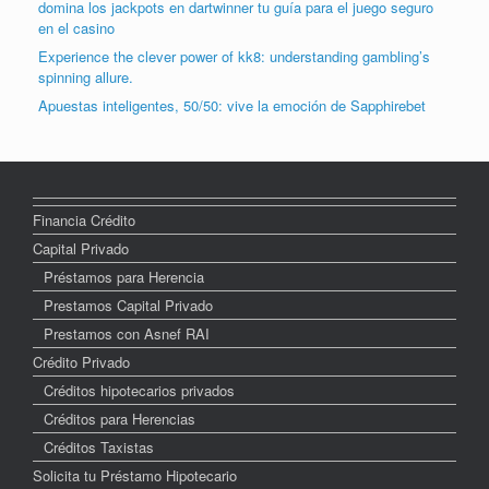
domina los jackpots en dartwinner tu guía para el juego seguro
en el casino
Experience the clever power of kk8: understanding gambling’s
spinning allure.
Apuestas inteligentes, 50/50: vive la emoción de Sapphirebet
Financia Crédito
Capital Privado
Préstamos para Herencia
Prestamos Capital Privado
Prestamos con Asnef RAI
Crédito Privado
Créditos hipotecarios privados
Créditos para Herencias
Créditos Taxistas
Solicita tu Préstamo Hipotecario