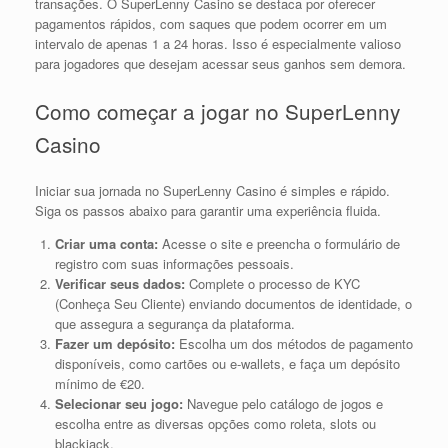
transações. O SuperLenny Casino se destaca por oferecer
pagamentos rápidos, com saques que podem ocorrer em um
intervalo de apenas 1 a 24 horas. Isso é especialmente valioso
para jogadores que desejam acessar seus ganhos sem demora.
Como começar a jogar no SuperLenny
Casino
Iniciar sua jornada no SuperLenny Casino é simples e rápido.
Siga os passos abaixo para garantir uma experiência fluida.
Criar uma conta:
Acesse o site e preencha o formulário de
registro com suas informações pessoais.
Verificar seus dados:
Complete o processo de KYC
(Conheça Seu Cliente) enviando documentos de identidade, o
que assegura a segurança da plataforma.
Fazer um depósito:
Escolha um dos métodos de pagamento
disponíveis, como cartões ou e-wallets, e faça um depósito
mínimo de €20.
Selecionar seu jogo:
Navegue pelo catálogo de jogos e
escolha entre as diversas opções como roleta, slots ou
blackjack.