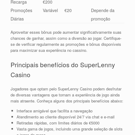
Recarga
€200
Promoções
Variável
€20
Depende da
Diárias
promoção
Aproveitar esses bônus pode aumentar significativamente suas
chances de ganhar, assim como a diversão ao jogar. Certifique-
se de verificar regularmente as promoções e bônus disponíveis
para maximizar sua experiência no cassino.
Principais benefícios do SuperLenny
Casino
Jogadores que optam pelo SuperLenny Casino podem desfrutar
de diversas vantagens que tornam a experiência de jogo ainda
mais atraente. Conheça alguns dos principais benefícios abaixo:
Interface amigável que facilita a navegação
Atendimento ao cliente disponível 24/7 via chat e e-mail
Retiradas rápidas, com limites diários de €5000
Vasta gama de jogos, incluindo uma grande seleção de slots
e jogos de mesa