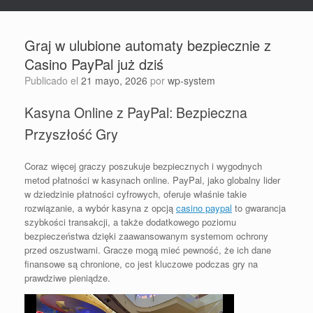
Graj w ulubione automaty bezpiecznie z
Casino PayPal już dziś
Publicado el
21 mayo, 2026
por
wp-system
Kasyna Online z PayPal: Bezpieczna
Przyszłość Gry
Coraz więcej graczy poszukuje bezpiecznych i wygodnych
metod płatności w kasynach online. PayPal, jako globalny lider
w dziedzinie płatności cyfrowych, oferuje właśnie takie
rozwiązanie, a wybór kasyna z opcją
casino paypal
to gwarancja
szybkości transakcji, a także dodatkowego poziomu
bezpieczeństwa dzięki zaawansowanym systemom ochrony
przed oszustwami. Gracze mogą mieć pewność, że ich dane
finansowe są chronione, co jest kluczowe podczas gry na
prawdziwe pieniądze.