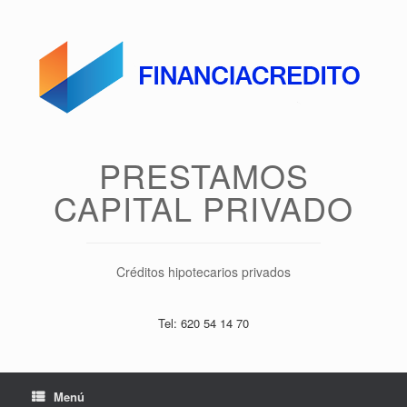
Saltar
al
contenido
PRESTAMOS
CAPITAL PRIVADO
Créditos hipotecarios privados
Tel: 620 54 14 70
Menú