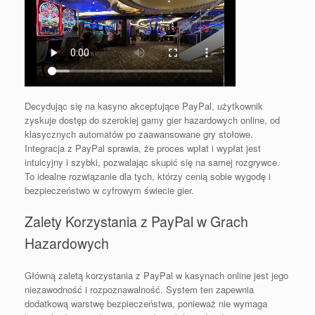
Decydując się na kasyno akceptujące PayPal, użytkownik
zyskuje dostęp do szerokiej gamy gier hazardowych online, od
klasycznych automatów po zaawansowane gry stołowe.
Integracja z PayPal sprawia, że proces wpłat i wypłat jest
intuicyjny i szybki, pozwalając skupić się na samej rozgrywce.
To idealne rozwiązanie dla tych, którzy cenią sobie wygodę i
bezpieczeństwo w cyfrowym świecie gier.
Zalety Korzystania z PayPal w Grach
Hazardowych
Główną zaletą korzystania z PayPal w kasynach online jest jego
niezawodność i rozpoznawalność. System ten zapewnia
dodatkową warstwę bezpieczeństwa, ponieważ nie wymaga