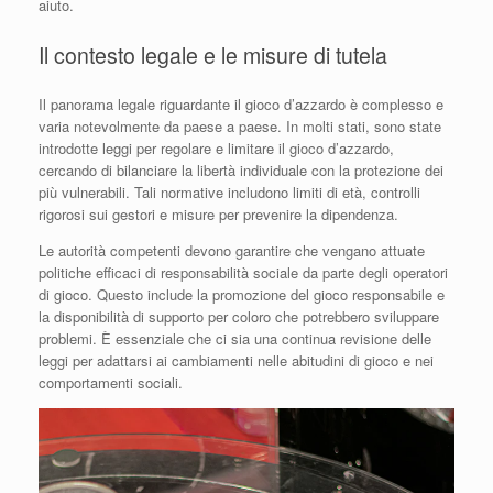
aiuto.
Il contesto legale e le misure di tutela
Il panorama legale riguardante il gioco d’azzardo è complesso e
varia notevolmente da paese a paese. In molti stati, sono state
introdotte leggi per regolare e limitare il gioco d’azzardo,
cercando di bilanciare la libertà individuale con la protezione dei
più vulnerabili. Tali normative includono limiti di età, controlli
rigorosi sui gestori e misure per prevenire la dipendenza.
Le autorità competenti devono garantire che vengano attuate
politiche efficaci di responsabilità sociale da parte degli operatori
di gioco. Questo include la promozione del gioco responsabile e
la disponibilità di supporto per coloro che potrebbero sviluppare
problemi. È essenziale che ci sia una continua revisione delle
leggi per adattarsi ai cambiamenti nelle abitudini di gioco e nei
comportamenti sociali.