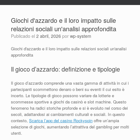
Giochi d'azzardo e il loro impatto sulle
relazioni sociali un'analisi approfondita
Publicado el
2 abril, 2026
por
wp-system
Giochi d'azzardo e il loro impatto sulle relazioni sociali un'analisi
approfondita
Il gioco d’azzardo: definizione e tipologie
Il gioco d’azzardo comprende una vasta gamma di attività in cui i
partecipanti scommettono denaro o beni su eventi il cui esito è
incerto. Le tipologie di gioco possono variare da lotterie e
scommesse sportive a giochi da casinò e slot machine. Questo
fenomeno ha radici storiche profonde e si è evoluto nel corso dei
secoli, adattandosi ai cambiamenti culturali e sociali. In questo
contesto,
Scarica l’app del casino Rockyspin
offre un’ampia
selezione di giochi, aumentando l’attrattiva del gambling per molti
utenti.