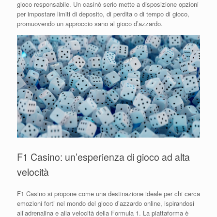
gioco responsabile. Un casinò serio mette a disposizione opzioni
per impostare limiti di deposito, di perdita o di tempo di gioco,
promuovendo un approccio sano al gioco d’azzardo.
F1 Casino: un’esperienza di gioco ad alta
velocità
F1 Casino si propone come una destinazione ideale per chi cerca
emozioni forti nel mondo del gioco d’azzardo online, ispirandosi
all’adrenalina e alla velocità della Formula 1. La piattaforma è