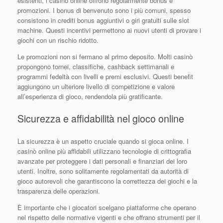
esistenti, i casinò online offrono regolarmente bonus e
promozioni. I bonus di benvenuto sono i più comuni, spesso
consistono in crediti bonus aggiuntivi o giri gratuiti sulle slot
machine. Questi incentivi permettono ai nuovi utenti di provare i
giochi con un rischio ridotto.
Le promozioni non si fermano al primo deposito. Molti casinò
propongono tornei, classifiche, cashback settimanali e
programmi fedeltà con livelli e premi esclusivi. Questi benefit
aggiungono un ulteriore livello di competizione e valore
all’esperienza di gioco, rendendola più gratificante.
Sicurezza e affidabilità nel gioco online
La sicurezza è un aspetto cruciale quando si gioca online. I
casinò online più affidabili utilizzano tecnologie di crittografia
avanzate per proteggere i dati personali e finanziari dei loro
utenti. Inoltre, sono solitamente regolamentati da autorità di
gioco autorevoli che garantiscono la correttezza dei giochi e la
trasparenza delle operazioni.
È importante che i giocatori scelgano piattaforme che operano
nel rispetto delle normative vigenti e che offrano strumenti per il