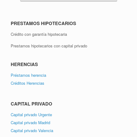
PRESTAMOS HIPOTECARIOS
Crédito con garantía hipotecaria
Prestamos hipotecarios con capital privado
HERENCIAS
Préstamos herencia
Créditos Herencias
CAPITAL PRIVADO
Capital privado Urgente
Capital privado Madrid
Capital privado Valencia