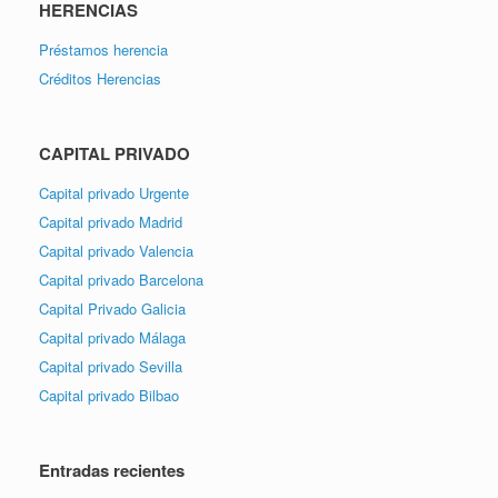
HERENCIAS
Préstamos herencia
Créditos Herencias
CAPITAL PRIVADO
Capital privado Urgente
Capital privado Madrid
Capital privado Valencia
Capital privado Barcelona
Capital Privado Galicia
Capital privado Málaga
Capital privado Sevilla
Capital privado Bilbao
Entradas recientes