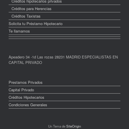
Créditos hipotecarios privados
Créditos para Herencias
Créditos Taxistas
Solicita tu Préstamo Hipotecario
Te llamamos
Apeadero 34 -1d Las rozas 28231 MADRID ESPECIALISTAS EN
CAPITAL PRIVADO
Prestamos Privados
Capital Privado
Créditos Hipotecarios
Condiciones Generales
Un Tema de
SiteOrigin