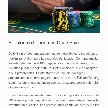
El entorno de juego en Dude Spin
Dude Spin ofrece una experiencia de juego única, pensada para
maximizar el disfrute y la seguridad del jugador. Con una amplia
variedad de más de 9,400 tragaperras y juegos de mesa, los
usuarios pueden elegir entre múltiples opciones que se adaptan
a sus preferencias. La plataforma es fácil de navegar y
proporciona un entorno seguro, autorizado por la Tobique Gaming
Commission, lo que garantiza que los jugadores pueden disfrutar
sin preocupaciones.
El paquete de bienvenida, que incluye un impresionante bono del
300% en el primer depósito, es una gran manera de comenzar la
aventura en el casino. Las promociones continuas permiten a los