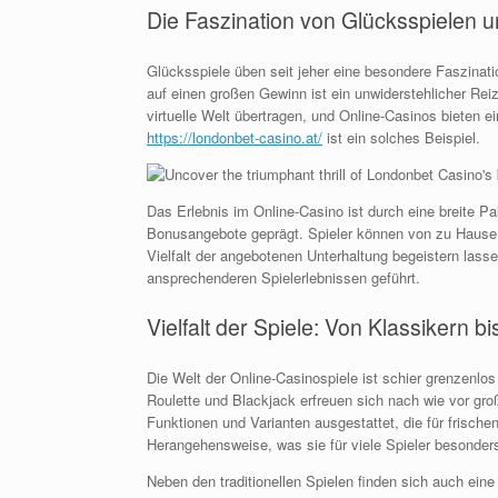
Die Faszination von Glücksspielen u
Glücksspiele üben seit jeher eine besondere Faszinati
auf einen großen Gewinn ist ein unwiderstehlicher Reiz.
virtuelle Welt übertragen, und Online-Casinos bieten e
https://londonbet-casino.at/
ist ein solches Beispiel.
Das Erlebnis im Online-Casino ist durch eine breite Pa
Bonusangebote geprägt. Spieler können von zu Hause 
Vielfalt der angebotenen Unterhaltung begeistern lass
ansprechenderen Spielerlebnissen geführt.
Vielfalt der Spiele: Von Klassikern 
Die Welt der Online-Casinospiele ist schier grenzenlo
Roulette und Blackjack erfreuen sich nach wie vor groß
Funktionen und Varianten ausgestattet, die für frische
Herangehensweise, was sie für viele Spieler besonders
Neben den traditionellen Spielen finden sich auch ein