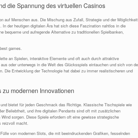
nd die Spannung des virtuellen Casinos
on auf Menschen aus. Die Mischung aus Zufall, Strategie und der Möglichkeit
 In der heutigen digitalen Ära hat sich diese Faszination nahtlos in die
ine bequeme und aufregende Alternative zu traditionellen Spielbanken,
lette an Spielen, interaktive Elemente und oft auch durch attraktive
aus oder unterwegs in die Welt des Glücksspiels eintauchen und sich von de
en. Die Entwicklung der Technologie hat dabei zu immer realistischeren und
bis zu modernen Innovationen
s und bietet für jeden Geschmack das Richtige. Klassische Tischspiele wie
er Beliebtheit, und ihre digitalen Pendants sind oft mit zusätzlichen
n Wind sorgen. Diese Spiele erfordern oft eine gewisse strategische
 reizvoll macht.
e Fülle von modernen Slots, die mit beeindruckenden Grafiken, fesselnden