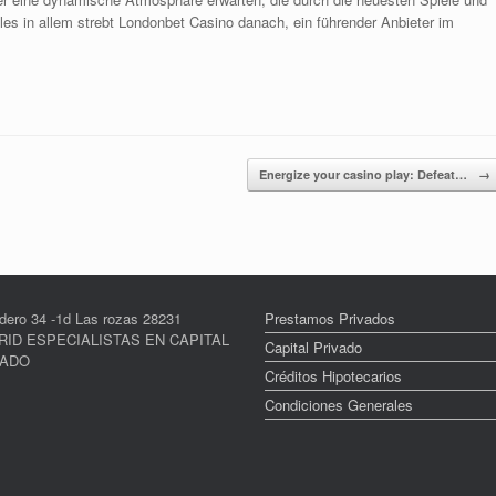
lles in allem strebt Londonbet Casino danach, ein führender Anbieter im
Energize your casino play: Defeat…
→
dero 34 -1d Las rozas 28231
Prestamos Privados
ID ESPECIALISTAS EN CAPITAL
Capital Privado
VADO
Créditos Hipotecarios
Condiciones Generales