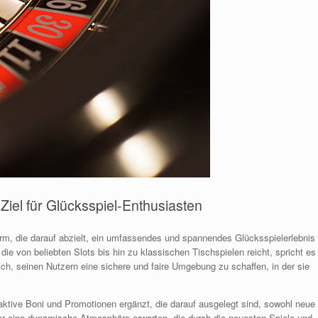
iel für Glücksspiel-Enthusiasten
orm, die darauf abzielt, ein umfassendes und spannendes Glücksspielerlebnis
die von beliebten Slots bis hin zu klassischen Tischspielen reicht, spricht es
ich, seinen Nutzern eine sichere und faire Umgebung zu schaffen, in der sie
aktive Boni und Promotionen ergänzt, die darauf ausgelegt sind, sowohl neue
er eine dynamische Atmosphäre erwarten, die durch die neuesten Spiele und