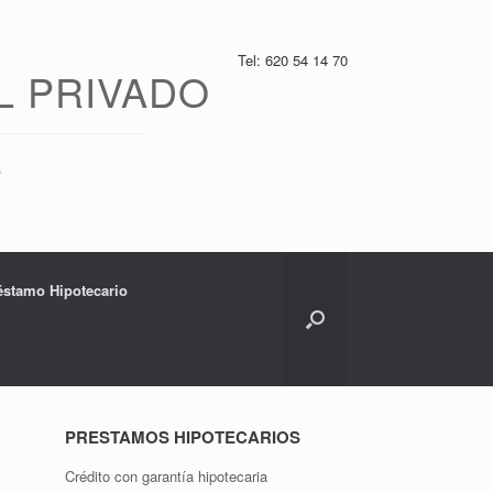
Tel: 620 54 14 70
L PRIVADO
s
réstamo Hipotecario
PRESTAMOS HIPOTECARIOS
Crédito con garantía hipotecaria