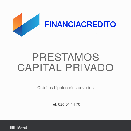
Saltar
al
contenido
PRESTAMOS
CAPITAL PRIVADO
Créditos hipotecarios privados
Tel: 620 54 14 70
Menú