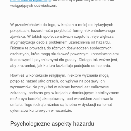
wciągających doświadczeń.
W przeciwieństwie do tego, w krajach o mniej restrykcyjnych
przepisach, hazard może przybierać formę niekontrolowanego
zjawiska. W takich społeczeństwach często istnieje większa
stygmatyzacja osób z problemem uzależnienia od hazardu.
Różnice te prowadzą do różnych doświadczeń społecznych i
osobistych, które mogą skutkować poważnymi konsekwencjami
finansowymi i psychicznymi dla graczy. Dlatego tak ważne jest,
aby zrozumieć, jak kultura kształtuje podejście do hazardu.
Również w kontekście religijnym, niektóre wyznania mogą
potępiać hazard jako grzech, co wpływa na postawy ich
wyznawców. Na przykład w islamie hazard jest całkowicie
zakazany, podczas gdy w krajach z dominującym katolicyzmem
może być bardziej akceptowany, pod warunkiem zachowania
umiaru. Tego rodzaju różnice są istotne w dyskusji na temat
dylematów kulturowych w hazardzie.
Psychologiczne aspekty hazardu