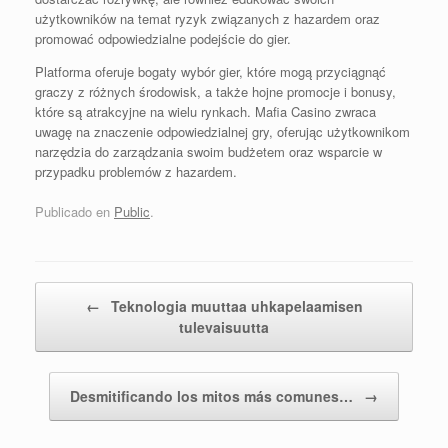
użytkowników na temat ryzyk związanych z hazardem oraz
promować odpowiedzialne podejście do gier.
Platforma oferuje bogaty wybór gier, które mogą przyciągnąć
graczy z różnych środowisk, a także hojne promocje i bonusy,
które są atrakcyjne na wielu rynkach. Mafia Casino zwraca
uwagę na znaczenie odpowiedzialnej gry, oferując użytkownikom
narzędzia do zarządzania swoim budżetem oraz wsparcie w
przypadku problemów z hazardem.
Publicado en
Public
.
Navegador de artículos
←
Teknologia muuttaa uhkapelaamisen
tulevaisuutta
Desmitificando los mitos más comunes…
→