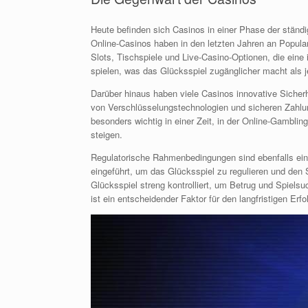
Heute befinden sich Casinos in einer Phase der ständi
Online-Casinos haben in den letzten Jahren an Popular
Slots, Tischspiele und Live-Casino-Optionen, die ein
spielen, was das Glücksspiel zugänglicher macht als j
Darüber hinaus haben viele Casinos innovative Siche
von Verschlüsselungstechnologien und sicheren Zahlun
besonders wichtig in einer Zeit, in der Online-Gamblin
steigen.
Regulatorische Rahmenbedingungen sind ebenfalls ein 
eingeführt, um das Glücksspiel zu regulieren und den S
Glücksspiel streng kontrolliert, um Betrug und Spielsu
ist ein entscheidender Faktor für den langfristigen Erfo