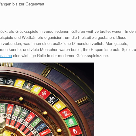
fängen bis zur Gegenwart
rück, als Glücksspiele in verschiedenen Kulturen weit verbreitet waren. In den
lspiele und Wettkämpfe organisiert, um die Freizeit zu gestalten. Diese
en verbunden, was ihnen eine zusätzliche Dimension verlieh. Man glaubte,
rden konnte, und viele Menschen waren bereit, ihre Ersparnisse aufs Spiel zu
 casino
eine wichtige Rolle in der modernen Glücksspielszene.