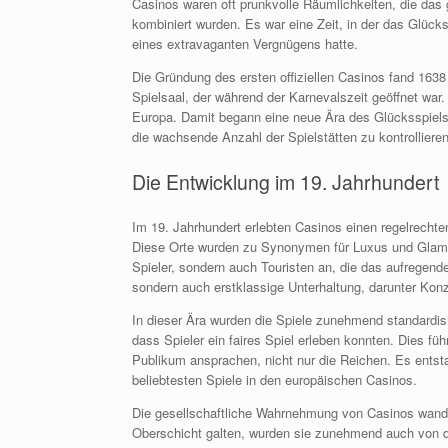
Casinos waren oft prunkvolle Räumlichkeiten, die das 
kombiniert wurden. Es war eine Zeit, in der das Glück
eines extravaganten Vergnügens hatte.
Die Gründung des ersten offiziellen Casinos fand 1638
Spielsaal, der während der Karnevalszeit geöffnet war.
Europa. Damit begann eine neue Ära des Glücksspiels, 
die wachsende Anzahl der Spielstätten zu kontrollieren
Die Entwicklung im 19. Jahrhundert
Im 19. Jahrhundert erlebten Casinos einen regelrech
Diese Orte wurden zu Synonymen für Luxus und Glamou
Spieler, sondern auch Touristen an, die das aufregende
sondern auch erstklassige Unterhaltung, darunter Konz
In dieser Ära wurden die Spiele zunehmend standardisie
dass Spieler ein faires Spiel erleben konnten. Dies fü
Publikum ansprachen, nicht nur die Reichen. Es entst
beliebtesten Spiele in den europäischen Casinos.
Die gesellschaftliche Wahrnehmung von Casinos wandel
Oberschicht galten, wurden sie zunehmend auch von de