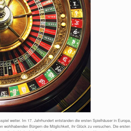
spiel weiter. Im 17. Jahrhundert entstanden die ersten Spielhäuser in Europa,
en wohlhabenden Bürgern die Möglichkeit, ihr Glück zu versuchen. Die ersten