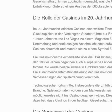
Gesellschaftsschichten zugänglich gemacht, was die C
Entwicklung führte zu einem Anstieg der Glücksspielre
Die Rolle der Casinos im 20. Jahrhu
Im 20. Jahrhundert erlebten Casinos eine weitere Tra
Glücksspielen in den Vereinigten Staaten führte zur
1950er Jahren wurde Las Vegas zu einem Magneten für 
Unterhaltung und erstklassigen Annehmlichkeiten auf
Casinos dauerhaft und machte sie zu einem Symbol fü
Die Casino-Industrie expandierte über die USA hinaus,
den 1980er Jahren begannen auch europäische Länder,
fördern. So wurde beispielsweise in Großbritannien das
Die zunehmende Internationalisierung der Casino-Indus
Verbesserungen der Spielerfahrung vorantrieb.
Technologische Fortschritte, insbesondere die Einführ
Branche. Spielautomaten wurden zum Markenzeichen der
möglicherweise nicht ins Casino gegangen wären. Dies
dazu bei, dass Casinos in der heutigen Gesellschaft fe
Die Gegenwart der Casinos