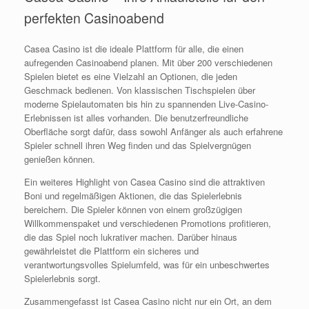
perfekten Casinoabend
Casea Casino ist die ideale Plattform für alle, die einen
aufregenden Casinoabend planen. Mit über 200 verschiedenen
Spielen bietet es eine Vielzahl an Optionen, die jeden
Geschmack bedienen. Von klassischen Tischspielen über
moderne Spielautomaten bis hin zu spannenden Live-Casino-
Erlebnissen ist alles vorhanden. Die benutzerfreundliche
Oberfläche sorgt dafür, dass sowohl Anfänger als auch erfahrene
Spieler schnell ihren Weg finden und das Spielvergnügen
genießen können.
Ein weiteres Highlight von Casea Casino sind die attraktiven
Boni und regelmäßigen Aktionen, die das Spielerlebnis
bereichern. Die Spieler können von einem großzügigen
Willkommenspaket und verschiedenen Promotions profitieren,
die das Spiel noch lukrativer machen. Darüber hinaus
gewährleistet die Plattform ein sicheres und
verantwortungsvolles Spielumfeld, was für ein unbeschwertes
Spielerlebnis sorgt.
Zusammengefasst ist Casea Casino nicht nur ein Ort, an dem