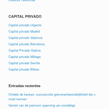
CAPITAL PRIVADO
Capital privado Urgente
Capital privado Madrid
Capital privado Valencia
Capital privado Barcelona
Capital Privado Galicia
Capital privado Málaga
Capital privado Sevilla
Capital privado Bilbao
Entradas recientes
Ontdek de kansen: succesvolle gokverantwoordelijkheid die u
moet kennen
Geniet van de premium spanning uw voordelige