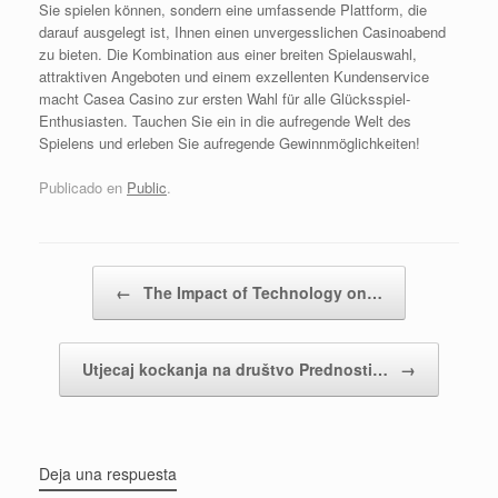
Sie spielen können, sondern eine umfassende Plattform, die
darauf ausgelegt ist, Ihnen einen unvergesslichen Casinoabend
zu bieten. Die Kombination aus einer breiten Spielauswahl,
attraktiven Angeboten und einem exzellenten Kundenservice
macht Casea Casino zur ersten Wahl für alle Glücksspiel-
Enthusiasten. Tauchen Sie ein in die aufregende Welt des
Spielens und erleben Sie aufregende Gewinnmöglichkeiten!
Publicado en
Public
.
Navegador de artículos
←
The Impact of Technology on…
Utjecaj kockanja na društvo Prednosti…
→
Deja una respuesta