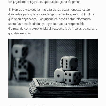
los jugadores tengan una oportunidad justa de ganar.
Si bien es cierto que la mayoría de las tragamonedas están
diseñadas para que la casa tenga una ventaja, esto no implica
que sean engañosas. Los jugadores deben estar informados
sobre las probabilidades y jugar de manera responsable,
disfrutando de la experiencia sin expectativas irreales de ganar a
grandes escalas.