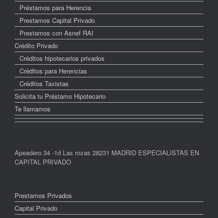
Préstamos para Herencia
Prestamos Capital Privado
Prestamos con Asnef RAI
Crédito Privado
Créditos hipotecarios privados
Créditos para Herencias
Créditos Taxistas
Solicita tu Préstamo Hipotecario
Te llamamos
Apeadero 34 -1d Las rozas 28231 MADRID ESPECIALISTAS EN
CAPITAL PRIVADO
Prestamos Privados
Capital Privado