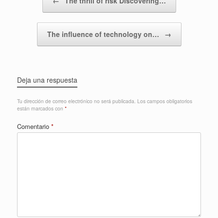
←
The thrill of risk Discovering…
The influence of technology on…
→
Deja una respuesta
Tu dirección de correo electrónico no será publicada.
Los campos obligatorios
están marcados con
*
Comentario
*