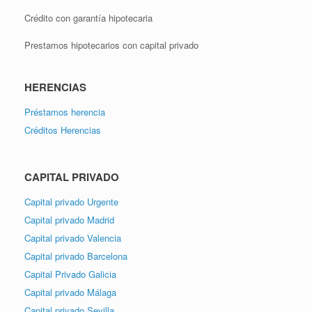
Crédito con garantía hipotecaria
Prestamos hipotecarios con capital privado
HERENCIAS
Préstamos herencia
Créditos Herencias
CAPITAL PRIVADO
Capital privado Urgente
Capital privado Madrid
Capital privado Valencia
Capital privado Barcelona
Capital Privado Galicia
Capital privado Málaga
Capital privado Sevilla