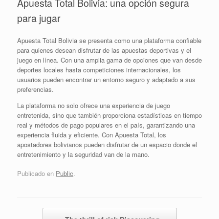
Apuesta Total Bolivia: una opción segura
para jugar
Apuesta Total Bolivia se presenta como una plataforma confiable
para quienes desean disfrutar de las apuestas deportivas y el
juego en línea. Con una amplia gama de opciones que van desde
deportes locales hasta competiciones internacionales, los
usuarios pueden encontrar un entorno seguro y adaptado a sus
preferencias.
La plataforma no solo ofrece una experiencia de juego
entretenida, sino que también proporciona estadísticas en tiempo
real y métodos de pago populares en el país, garantizando una
experiencia fluida y eficiente. Con Apuesta Total, los
apostadores bolivianos pueden disfrutar de un espacio donde el
entretenimiento y la seguridad van de la mano.
Publicado en
Public
.
Navegador de artículos