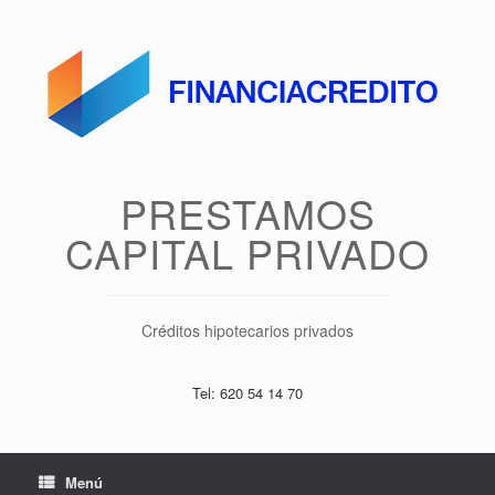
Saltar
al
contenido
PRESTAMOS
CAPITAL PRIVADO
Créditos hipotecarios privados
Tel: 620 54 14 70
Menú