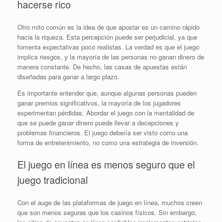
hacerse rico
Otro mito común es la idea de que apostar es un camino rápido
hacia la riqueza. Esta percepción puede ser perjudicial, ya que
fomenta expectativas poco realistas. La verdad es que el juego
implica riesgos, y la mayoría de las personas no ganan dinero de
manera constante. De hecho, las casas de apuestas están
diseñadas para ganar a largo plazo.
Es importante entender que, aunque algunas personas pueden
ganar premios significativos, la mayoría de los jugadores
experimentan pérdidas. Abordar el juego con la mentalidad de
que se puede ganar dinero puede llevar a decepciones y
problemas financieros. El juego debería ser visto como una
forma de entretenimiento, no como una estrategia de inversión.
El juego en línea es menos seguro que el
juego tradicional
Con el auge de las plataformas de juego en línea, muchos creen
que son menos seguras que los casinos físicos. Sin embargo,