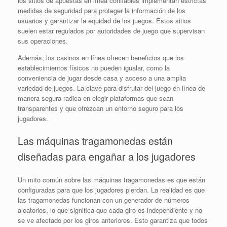
los sitios de apuestas en línea confiables implementan estrictas
medidas de seguridad para proteger la información de los
usuarios y garantizar la equidad de los juegos. Estos sitios
suelen estar regulados por autoridades de juego que supervisan
sus operaciones.
Además, los casinos en línea ofrecen beneficios que los
establecimientos físicos no pueden igualar, como la
conveniencia de jugar desde casa y acceso a una amplia
variedad de juegos. La clave para disfrutar del juego en línea de
manera segura radica en elegir plataformas que sean
transparentes y que ofrezcan un entorno seguro para los
jugadores.
Las máquinas tragamonedas están
diseñadas para engañar a los jugadores
Un mito común sobre las máquinas tragamonedas es que están
configuradas para que los jugadores pierdan. La realidad es que
las tragamonedas funcionan con un generador de números
aleatorios, lo que significa que cada giro es independiente y no
se ve afectado por los giros anteriores. Esto garantiza que todos