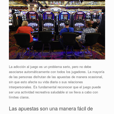
La adicción al juego es un problema serio, pero no debe
asociarse automáticamente con todos los jugadores. La mayoría
de las personas disfrutan de las apuestas de manera ocasional,
sin que esto afecte su vida diaria o sus relaciones
interpersonales. Es fundamental reconocer que el juego puede
ser una actividad recreativa saludable si se lleva a cabo con
límites claros.
Las apuestas son una manera fácil de