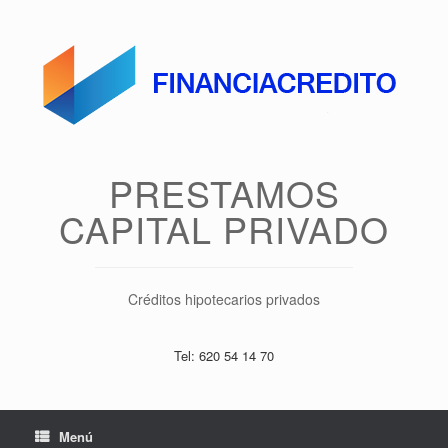
Saltar
al
contenido
PRESTAMOS
CAPITAL PRIVADO
Créditos hipotecarios privados
Tel: 620 54 14 70
Menú