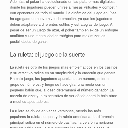
Además, el poker ha evolucionado en las plataformas digitales,
donde los jugadores pueden unirse a mesas virtuales y competir
con oponentes de todo el mundo. La dinámica del juego en línea
ha agregado un nuevo nivel de emoción, ya que los jugadores
deben adaptarse a diferentes estilos y estrategias de juego. A
pesar de ser un juego de azar, el poker también exige un enfoque
analítico y una mentalidad estratégica para maximizar las
posibilidades de ganar.
La ruleta: el juego de la suerte
La ruleta es otro de los juegos más emblemáticos en los casinos
y su atractivo radica en su simplicidad y la emoción que genera.
En este juego, los jugadores apuestan a un número, color o
grupo de números, y luego se hace girar una rueda con un
pequeño balón que, al caer, determinará el número ganador. La
mezcla de azar y la expectativa de ver dónde caerá la bola atrae
a muchos apostadores.
La ruleta se divide en varias versiones, siendo las más
populares la ruleta europea y la ruleta americana. La diferencia
principal radica en el número de casillas: la versión americana
tiene un doble cero, lo que aumenta la ventaja de la casa. A