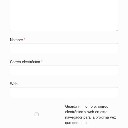
Nombre
*
Correo electrónico
*
Web
Guarda mi nombre, correo
electrónico y web en este
navegador para la próxima vez
que comente.