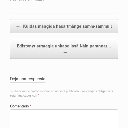
Navegador de artículos
←
Kuidas mängida hasartmänge samm-sammult
Edistynyt strategia uhkapelissä Näin parannat…
→
Deja una respuesta
Tu dirección de correo electrónico no será publicada.
Los campos obligatorios
están marcados con
*
Comentario
*