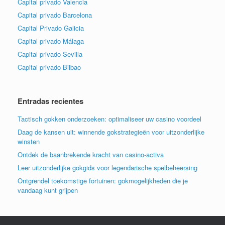
Capital privado Valencia
Capital privado Barcelona
Capital Privado Galicia
Capital privado Málaga
Capital privado Sevilla
Capital privado Bilbao
Entradas recientes
Tactisch gokken onderzoeken: optimaliseer uw casino voordeel
Daag de kansen uit: winnende gokstrategieën voor uitzonderlijke
winsten
Ontdek de baanbrekende kracht van casino-activa
Leer uitzonderlijke gokgids voor legendarische spelbeheersing
Ontgrendel toekomstige fortuinen: gokmogelijkheden die je
vandaag kunt grijpen