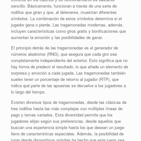
sencillo. Básicamente, funcionan a través de una serie de
rodillos que giran y que, al detenerse, muestran diferentes
símbolos. La combinación de estos símbolos determina si el
jugador gana o pierde. Las tragamonedas modernas, además,
incluyen características como giros gratis y bonificaciones que
aumentan la emoción y las posibilidades de ganar.
El principio detrás de las tragamonedas es el generador de
números aleatorios (RNG), que asegura que cada giro sea
completamente independiente del anterior. Esto significa que no
hay forma de predecir el resultado, lo que añade un elemento de
sorpresa y emoción a cada jugada. Las tragamonedas también
suelen tener un porcentaje de retorno al jugador (RTP), que
indica qué parte de las apuestas se devuelve a los jugadores a
lo largo del tiempo.
Existen diversos tipos de tragamonedas, desde las clásicas de
tres rodillos hasta las más complejas con múltiples líneas de
pago y temas variados. Esta diversidad permite que los
jugadores elijan según sus preferencias, desde aquellos que
buscan una experiencia simple hasta los que desean un juego
lleno de características especiales. Además, la posibilidad de
jugar desde dispositivos móviles ha hecho que este juego sea