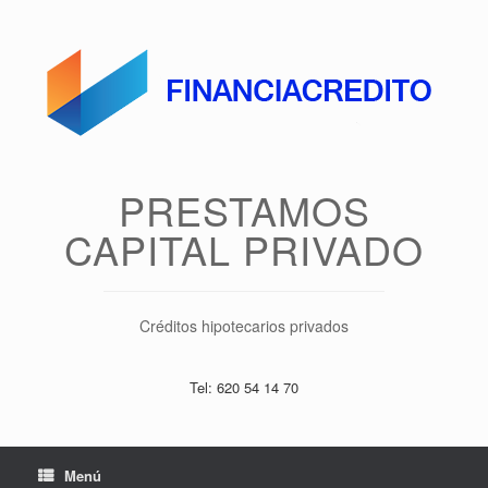
Saltar
al
contenido
PRESTAMOS
CAPITAL PRIVADO
Créditos hipotecarios privados
Tel: 620 54 14 70
Menú