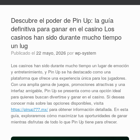
Descubre el poder de Pin Up: la guía
definitiva para ganar en el casino Los
casinos han sido durante mucho tiempo
un lug
Publicado el
22 mayo, 2026
por
wp-system
Los casinos han sido durante mucho tiempo un lugar de emoción
y entretenimiento, y Pin Up se ha destacado como una
plataforma que ofrece una experiencia única para los jugadores.
Con una amplia gama de juegos, promociones atractivas y una
interfaz amigable, Pin Up se presenta como una opción ideal
para quienes buscan divertirse y ganar en el casino. Si deseas
conocer más sobre las opciones disponibles, visita
https://pinup777.mx/
para obtener información detallada. En esta
guía, exploraremos cómo maximizar tus oportunidades de ganar
mientras disfrutas de todo lo que Pin Up tiene para ofrecer.