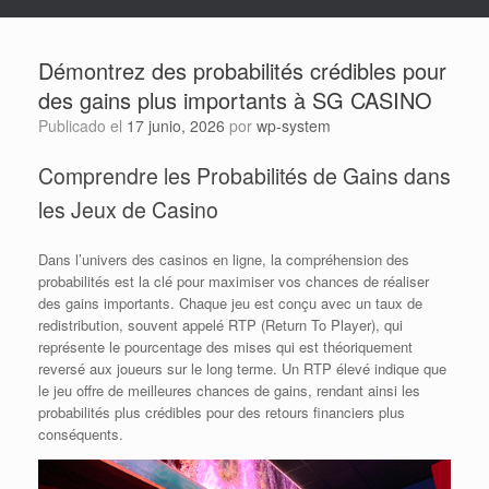
Démontrez des probabilités crédibles pour
des gains plus importants à SG CASINO
Publicado el
17 junio, 2026
por
wp-system
Comprendre les Probabilités de Gains dans
les Jeux de Casino
Dans l’univers des casinos en ligne, la compréhension des
probabilités est la clé pour maximiser vos chances de réaliser
des gains importants. Chaque jeu est conçu avec un taux de
redistribution, souvent appelé RTP (Return To Player), qui
représente le pourcentage des mises qui est théoriquement
reversé aux joueurs sur le long terme. Un RTP élevé indique que
le jeu offre de meilleures chances de gains, rendant ainsi les
probabilités plus crédibles pour des retours financiers plus
conséquents.