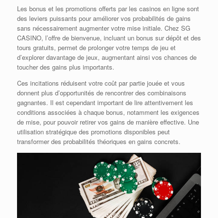
Les bonus et les promotions offerts par les casinos en ligne sont
des leviers puissants pour améliorer vos probabilités de gains
sans nécessairement augmenter votre mise initiale. Chez SG
CASINO, l’offre de bienvenue, incluant un bonus sur dépôt et des
tours gratuits, permet de prolonger votre temps de jeu et
d’explorer davantage de jeux, augmentant ainsi vos chances de
toucher des gains plus importants.
Ces incitations réduisent votre coût par partie jouée et vous
donnent plus d’opportunités de rencontrer des combinaisons
gagnantes. Il est cependant important de lire attentivement les
conditions associées à chaque bonus, notamment les exigences
de mise, pour pouvoir retirer vos gains de manière effective. Une
utilisation stratégique des promotions disponibles peut
transformer des probabilités théoriques en gains concrets.