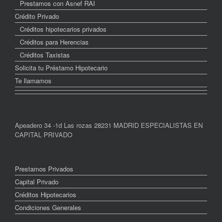
Prestamos con Asnef RAI
Crédito Privado
Créditos hipotecarios privados
Créditos para Herencias
Créditos Taxistas
Solicita tu Préstamo Hipotecario
Te llamamos
Apeadero 34 -1d Las rozas 28231 MADRID ESPECIALISTAS EN
CAPITAL PRIVADO
Prestamos Privados
Capital Privado
Créditos Hipotecarios
Condiciones Generales